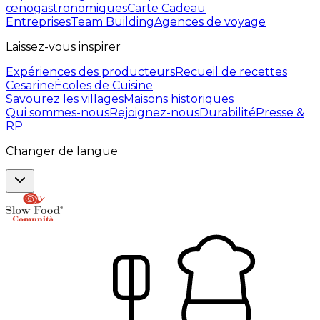
œnogastronomiques
Carte Cadeau
Entreprises
Team Building
Agences de voyage
Laissez-vous inspirer
Expériences des producteurs
Recueil de recettes
Cesarine
Ècoles de Cuisine
Savourez les villages
Maisons historiques
Qui sommes-nous
Rejoignez-nous
Durabilité
Presse &
RP
Changer de langue