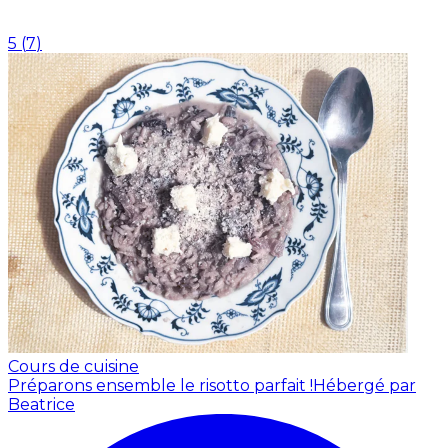
5
(
7
)
Cours de cuisine
Préparons ensemble le risotto parfait !
Hébergé par
Beatrice