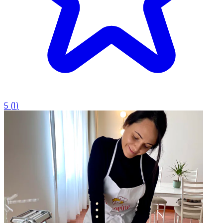
5
(
1
)