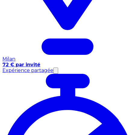
Milan
72 € par invité
Expérience partagée