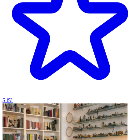
5
(
5
)