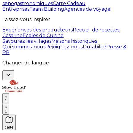
œnogastronomiques
Carte Cadeau
Entreprises
Team Building
Agences de voyage
Laissez-vous inspirer
Expériences des producteurs
Recueil de recettes
Cesarine
Ècoles de Cuisine
Savourez les villages
Maisons historiques
Qui sommes-nous
Rejoignez-nous
Durabilité
Presse &
RP
Changer de langue
1
1
carte