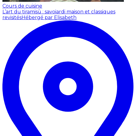
Cours de cuisine
L’art du tiramisù : savoiardi maison et classiques
revisités
Hébergé par Elisabeth