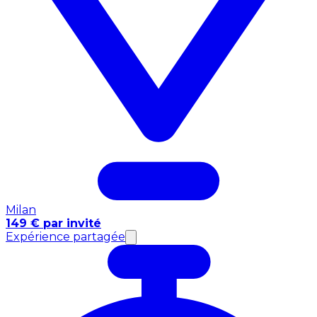
Milan
149 € par invité
Expérience partagée