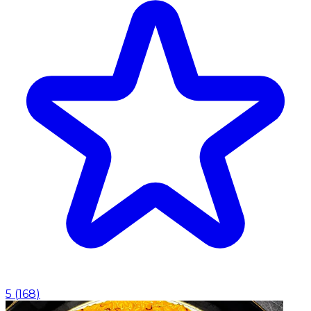
5
(
168
)