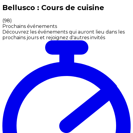
Expériences culinaires inoubliables : Expériences gas
Bellusco : Cours de cuisine
(
98
)
Prochains événements
Découvrez les événements qui auront lieu dans les
prochains jours et rejoignez d'autres invités