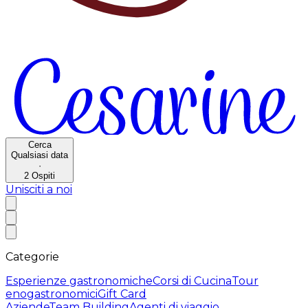
Cerca
Qualsiasi data
·
2
Ospiti
Unisciti a noi
Categorie
Esperienze gastronomiche
Corsi di Cucina
Tour
enogastronomici
Gift Card
Aziende
Team Building
Agenti di viaggio