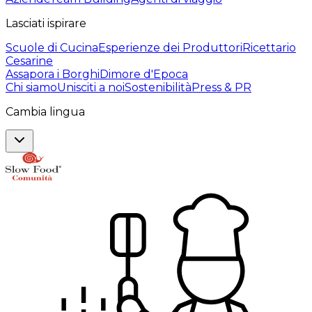
Lasciati ispirare
Scuole di Cucina
Esperienze dei Produttori
Ricettario
Cesarine
Assapora i Borghi
Dimore d'Epoca
Chi siamo
Unisciti a noi
Sostenibilità
Press & PR
Cambia lingua