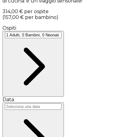
di cucina: è un viaggio sensoriale!
314,00 €
per ospite
(
157,00 €
per bambino
)
Ospiti
Data