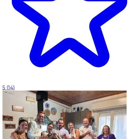
5
(
14
)