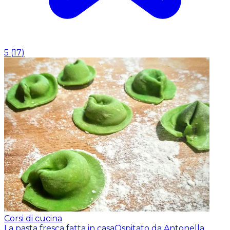
5
(
17
)
Corsi di cucina
La pasta fresca fatta in casa
Ospitato da Antonella