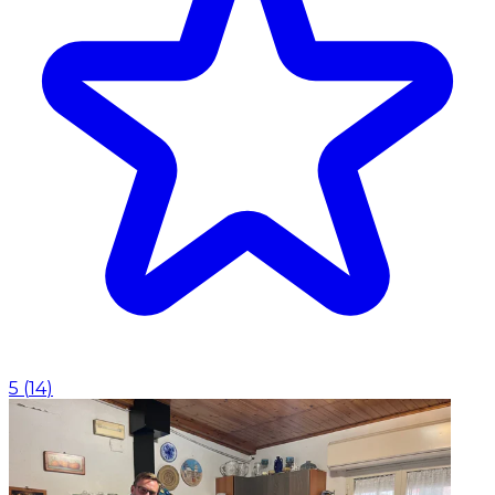
5
(
14
)