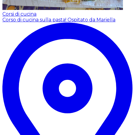
Corsi di cucina
Corso di cucina sulla pasta!
Ospitato da Mariella