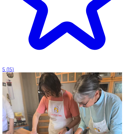
5
(
15
)