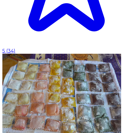
5
(
34
)