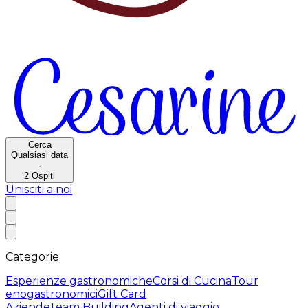
Cerca
Qualsiasi data
·
2
Ospiti
Unisciti a noi
Categorie
Esperienze gastronomiche
Corsi di Cucina
Tour
enogastronomici
Gift Card
Aziende
Team Building
Agenti di viaggio