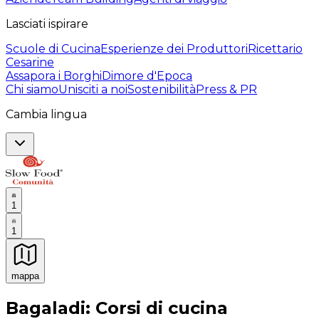
Lasciati ispirare
Scuole di Cucina
Esperienze dei Produttori
Ricettario
Cesarine
Assapora i Borghi
Dimore d'Epoca
Chi siamo
Unisciti a noi
Sostenibilità
Press & PR
Cambia lingua
1
1
mappa
Esperienze culinarie indimenticabili: Esperienze gastro
Bagaladi: Corsi di cucina