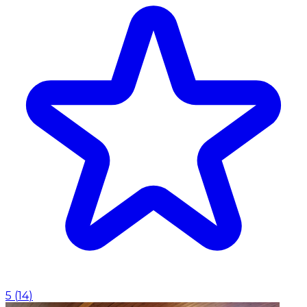
5
(
14
)