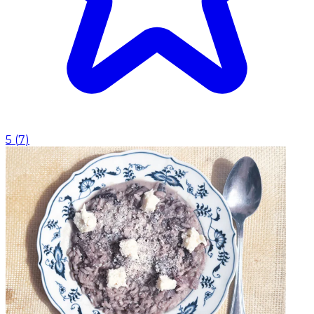
5
(
7
)