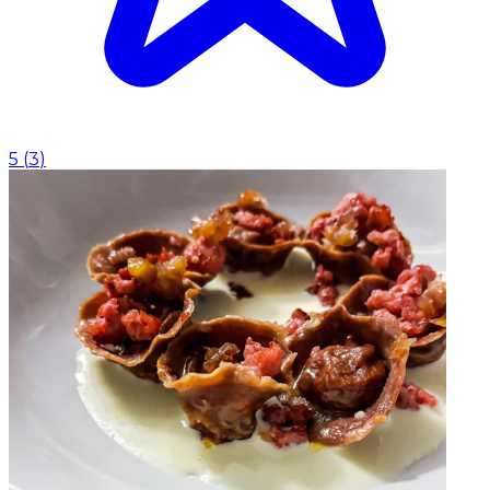
5
(
3
)