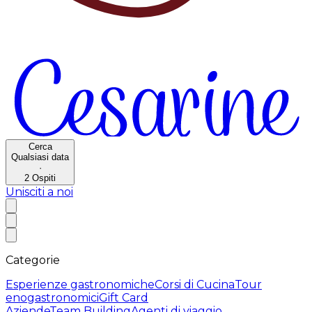
Cerca
Qualsiasi data
·
2
Ospiti
Unisciti a noi
Categorie
Esperienze gastronomiche
Corsi di Cucina
Tour
enogastronomici
Gift Card
Aziende
Team Building
Agenti di viaggio