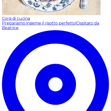
Corsi di cucina
Prepariamo insieme il risotto perfetto!
Ospitato da
Beatrice