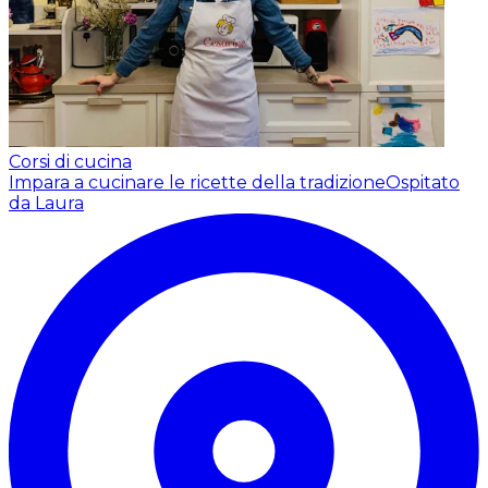
Corsi di cucina
Impara a cucinare le ricette della tradizione
Ospitato
da Laura