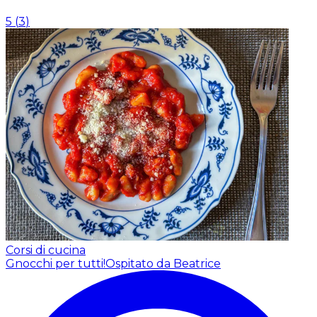
5
(
3
)
Corsi di cucina
Gnocchi per tutti!
Ospitato da Beatrice