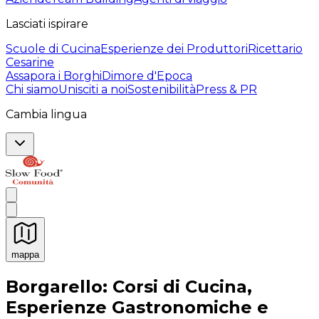
Lasciati ispirare
Scuole di Cucina
Esperienze dei Produttori
Ricettario
Cesarine
Assapora i Borghi
Dimore d'Epoca
Chi siamo
Unisciti a noi
Sostenibilità
Press & PR
Cambia lingua
mappa
Esperienze culinarie indimenticabili: Esperienze gastro
Borgarello: Corsi di Cucina,
Esperienze Gastronomiche e