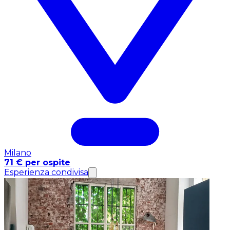
Milano
71 € per ospite
Esperienza condivisa