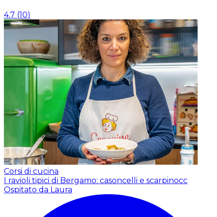
4.7
(
10
)
Corsi di cucina
I ravioli tipici di Bergamo: casoncelli e scarpinocc
Ospitato da Laura