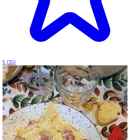
5
(
35
)