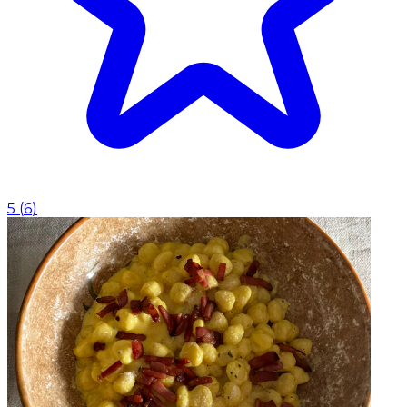
5
(
6
)