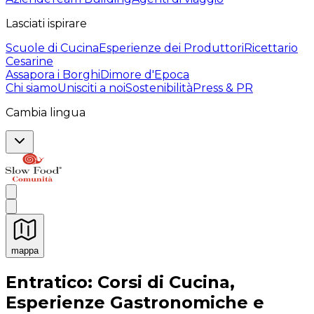
Lasciati ispirare
Scuole di Cucina
Esperienze dei Produttori
Ricettario
Cesarine
Assapora i Borghi
Dimore d'Epoca
Chi siamo
Unisciti a noi
Sostenibilità
Press & PR
Cambia lingua
mappa
Esperienze culinarie indimenticabili: Esperienze gastro
Entratico: Corsi di Cucina,
Esperienze Gastronomiche e