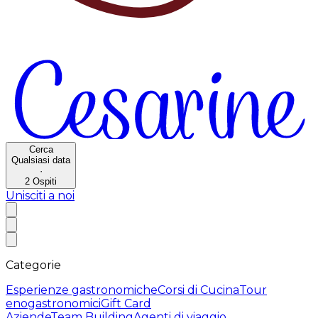
Cerca
Qualsiasi data
·
2
Ospiti
Unisciti a noi
Categorie
Esperienze gastronomiche
Corsi di Cucina
Tour
enogastronomici
Gift Card
Aziende
Team Building
Agenti di viaggio