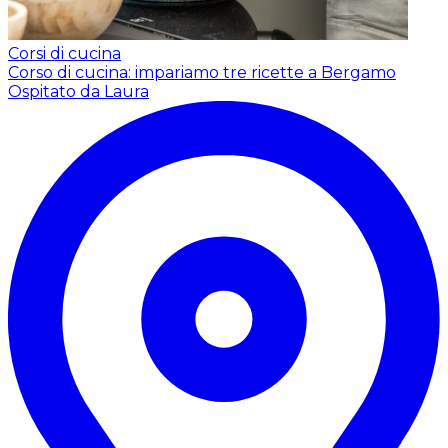
Corsi di cucina
Corso di cucina: impariamo tre ricette a Bergamo
Ospitato da Laura