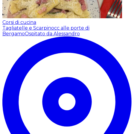
Corsi di cucina
Tagliatelle e Scarpinocc alle porte di
Bergamo
Ospitato da Alessandro