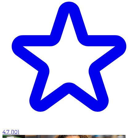
4.7
(
10
)