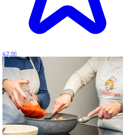
4.7
(
9
)