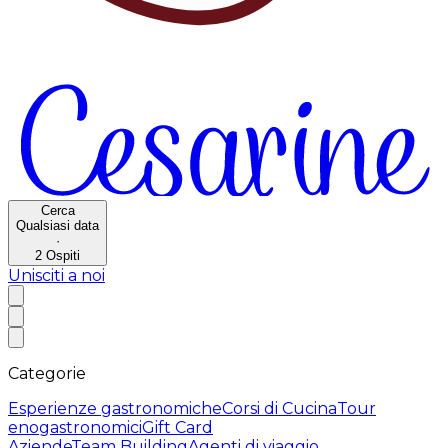
Cerca
Qualsiasi data
·
2
Ospiti
Unisciti a noi
Categorie
Esperienze gastronomiche
Corsi di Cucina
Tour
enogastronomici
Gift Card
Aziende
Team Building
Agenti di viaggio