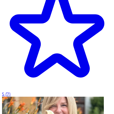
5
(
7
)