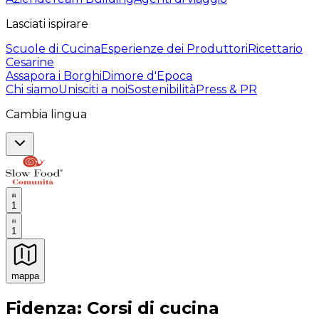
Lasciati ispirare
Scuole di Cucina
Esperienze dei Produttori
Ricettario
Cesarine
Assapora i Borghi
Dimore d'Epoca
Chi siamo
Unisciti a noi
Sostenibilità
Press & PR
Cambia lingua
1
1
mappa
Esperienze culinarie indimenticabili: Esperienze gastro
Fidenza: Corsi di cucina