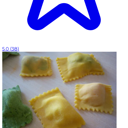
5.0
(
38
)