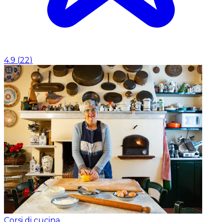
4.9
(
22
)
Corsi di cucina