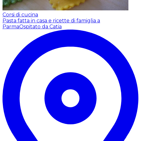
Corsi di cucina
Pasta fatta in casa e ricette di famiglia a
Parma
Ospitato da Catia