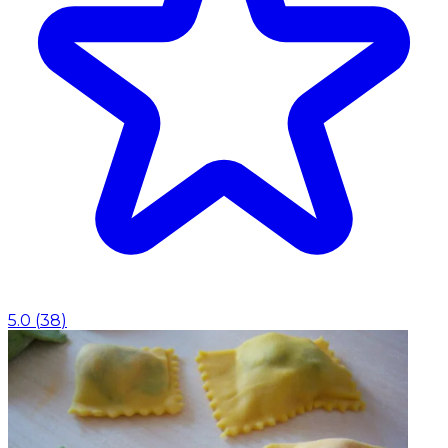
5.0
(
38
)