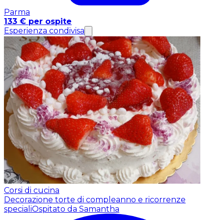
Parma
133 € per ospite
Esperienza condivisa
Corsi di cucina
Decorazione torte di compleanno e ricorrenze
speciali
Ospitato da Samantha