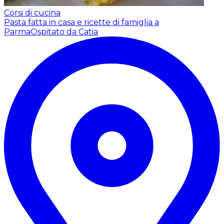
Corsi di cucina
Pasta fatta in casa e ricette di famiglia a
Parma
Ospitato da Catia