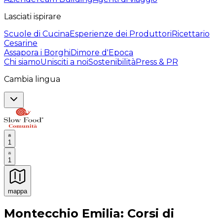
Lasciati ispirare
Scuole di Cucina
Esperienze dei Produttori
Ricettario
Cesarine
Assapora i Borghi
Dimore d'Epoca
Chi siamo
Unisciti a noi
Sostenibilità
Press & PR
Cambia lingua
1
1
mappa
Esperienze culinarie indimenticabili: Esperienze gastro
Montecchio Emilia: Corsi di