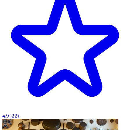
4.9
(
22
)