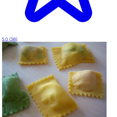
5.0
(
38
)