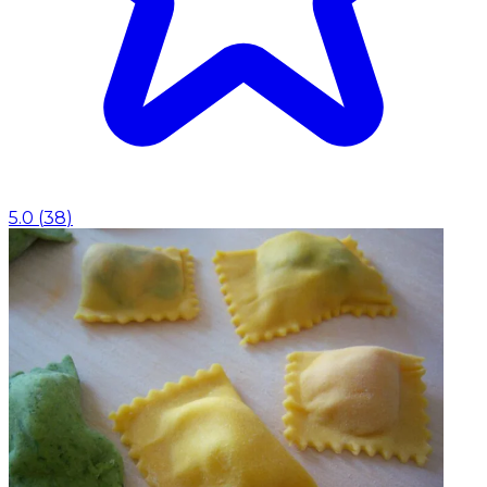
5.0
(
38
)