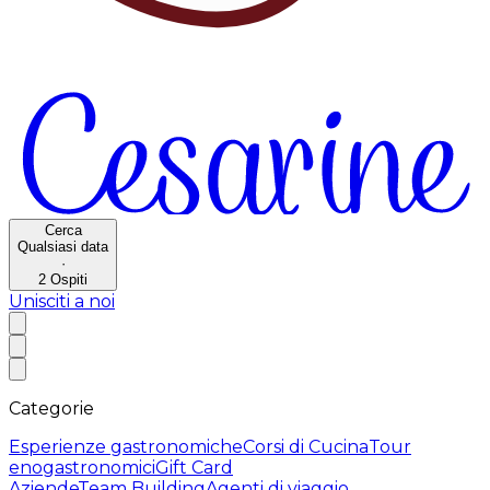
Cerca
Qualsiasi data
·
2
Ospiti
Unisciti a noi
Categorie
Esperienze gastronomiche
Corsi di Cucina
Tour
enogastronomici
Gift Card
Aziende
Team Building
Agenti di viaggio