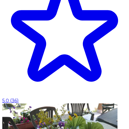
5.0
(
36
)