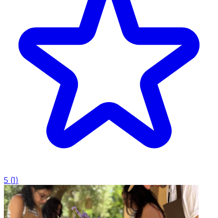
5
(
1
)