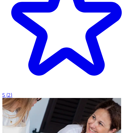
5
(
2
)