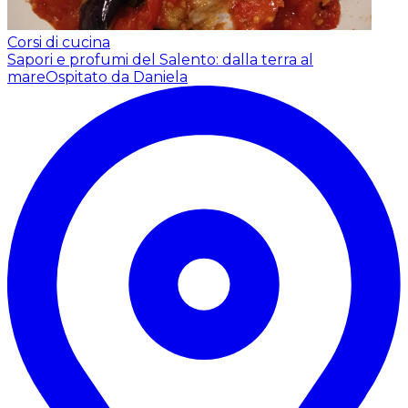
Corsi di cucina
Sapori e profumi del Salento: dalla terra al
mare
Ospitato da Daniela