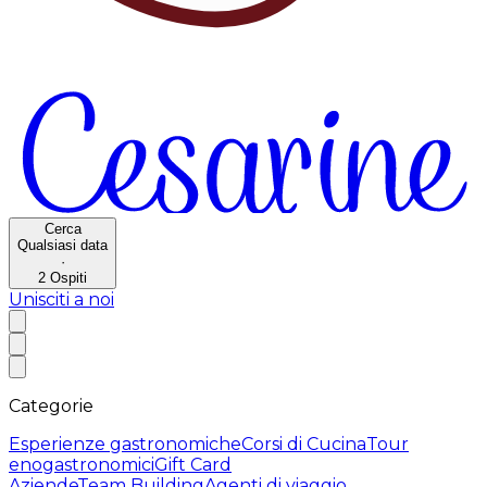
Cerca
Qualsiasi data
·
2
Ospiti
Unisciti a noi
Categorie
Esperienze gastronomiche
Corsi di Cucina
Tour
enogastronomici
Gift Card
Aziende
Team Building
Agenti di viaggio