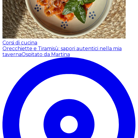
Corsi di cucina
Orecchiette e Tiramisù: sapori autentici nella mia
taverna
Ospitato da Martina