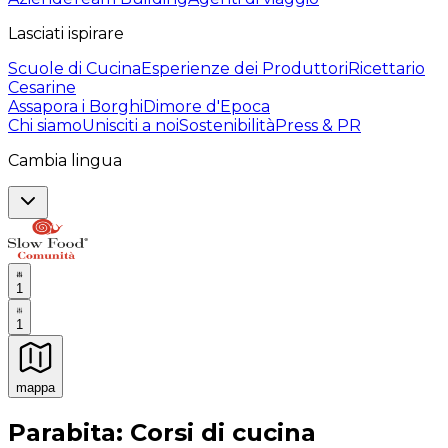
Lasciati ispirare
Scuole di Cucina
Esperienze dei Produttori
Ricettario
Cesarine
Assapora i Borghi
Dimore d'Epoca
Chi siamo
Unisciti a noi
Sostenibilità
Press & PR
Cambia lingua
1
1
mappa
Esperienze culinarie indimenticabili: Esperienze gastro
Parabita: Corsi di cucina