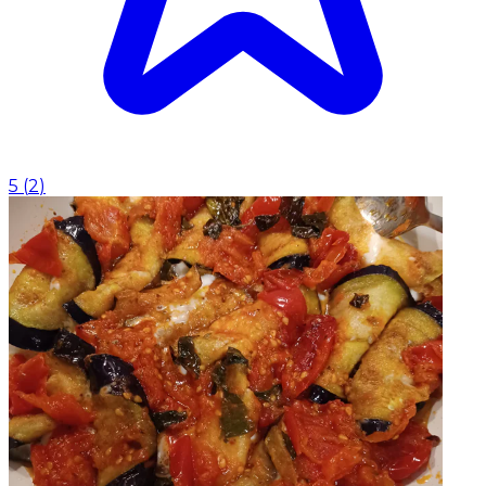
5
(
2
)