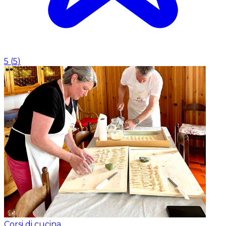
5
(
5
)
Corsi di cucina