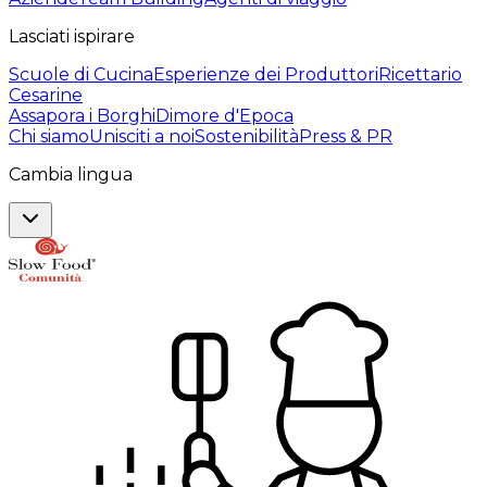
Lasciati ispirare
Scuole di Cucina
Esperienze dei Produttori
Ricettario
Cesarine
Assapora i Borghi
Dimore d'Epoca
Chi siamo
Unisciti a noi
Sostenibilità
Press & PR
Cambia lingua