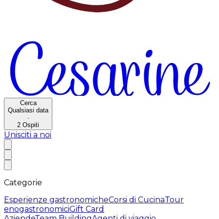
Cerca
Qualsiasi data
·
2
Ospiti
Unisciti a noi
Categorie
Esperienze gastronomiche
Corsi di Cucina
Tour
enogastronomici
Gift Card
Aziende
Team Building
Agenti di viaggio