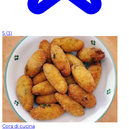
5
(
3
)
Corsi di cucina