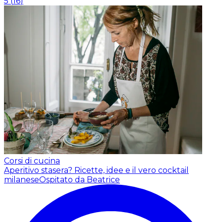
5
(
16
)
Corsi di cucina
Aperitivo stasera? Ricette, idee e il vero cocktail
milanese
Ospitato da Beatrice