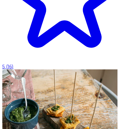
5
(
16
)