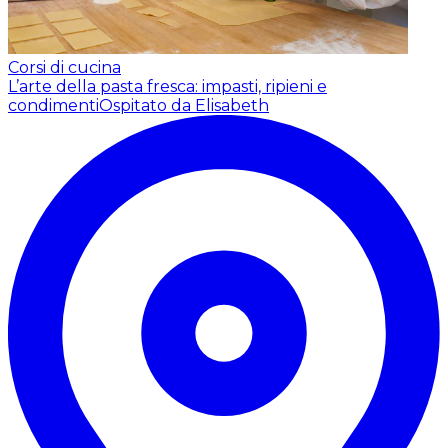
Corsi di cucina
L’arte della pasta fresca: impasti, ripieni e
condimenti
Ospitato da Elisabeth