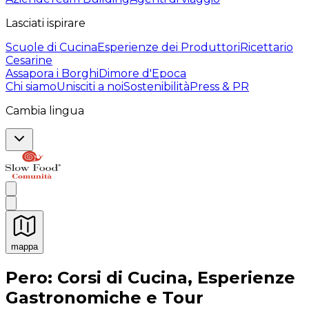
Lasciati ispirare
Scuole di Cucina
Esperienze dei Produttori
Ricettario
Cesarine
Assapora i Borghi
Dimore d'Epoca
Chi siamo
Unisciti a noi
Sostenibilità
Press & PR
Cambia lingua
mappa
Esperienze culinarie indimenticabili: Esperienze gastro
Pero: Corsi di Cucina, Esperienze
Gastronomiche e Tour