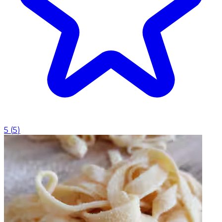
5
(
5
)