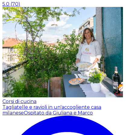
5.0
(
70
)
Corsi di cucina
Tagliatelle e ravioli in un'accogliente casa
milanese
Ospitato da Giuliana e Marco