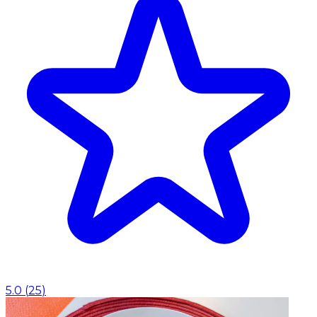
5.0
(
25
)