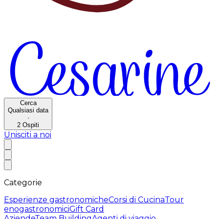
Cerca
Qualsiasi data
·
2
Ospiti
Unisciti a noi
Categorie
Esperienze gastronomiche
Corsi di Cucina
Tour
enogastronomici
Gift Card
Aziende
Team Building
Agenti di viaggio