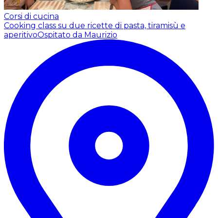
Corsi di cucina
Cooking class su due ricette di pasta, tiramisù e
aperitivo
Ospitato da Maurizio