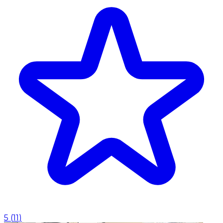
5
(
11
)