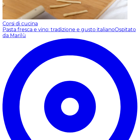
Corsi di cucina
Pasta fresca e vino: tradizione e gusto italiano
Ospitato
da Marilù