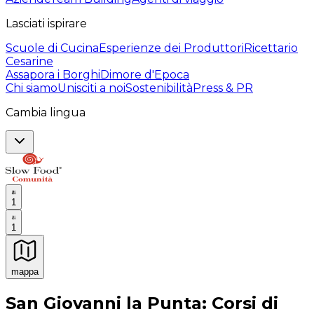
Lasciati ispirare
Scuole di Cucina
Esperienze dei Produttori
Ricettario
Cesarine
Assapora i Borghi
Dimore d'Epoca
Chi siamo
Unisciti a noi
Sostenibilità
Press & PR
Cambia lingua
1
1
mappa
Esperienze culinarie indimenticabili: Esperienze gastro
San Giovanni la Punta: Corsi di