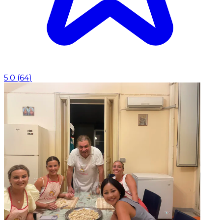
5.0
(
64
)