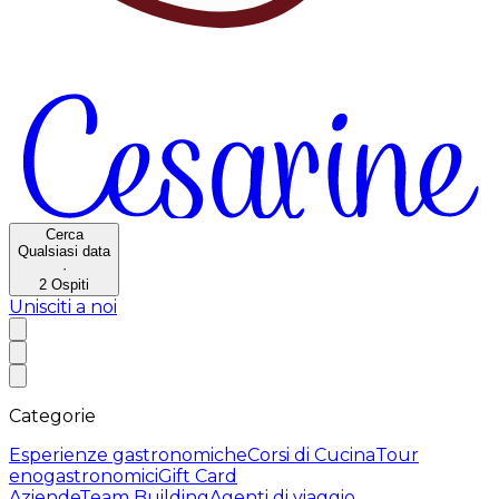
Cerca
Qualsiasi data
·
2
Ospiti
Unisciti a noi
Categorie
Esperienze gastronomiche
Corsi di Cucina
Tour
enogastronomici
Gift Card
Aziende
Team Building
Agenti di viaggio