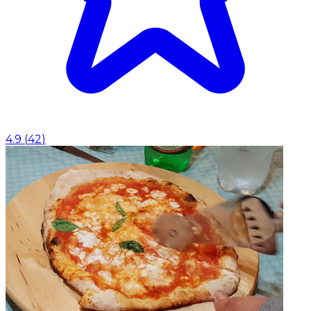
4.9
(
42
)