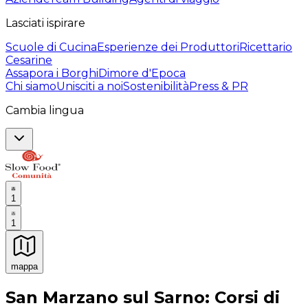
Lasciati ispirare
Scuole di Cucina
Esperienze dei Produttori
Ricettario
Cesarine
Assapora i Borghi
Dimore d'Epoca
Chi siamo
Unisciti a noi
Sostenibilità
Press & PR
Cambia lingua
1
1
mappa
Esperienze culinarie indimenticabili: Esperienze gastro
San Marzano sul Sarno: Corsi di