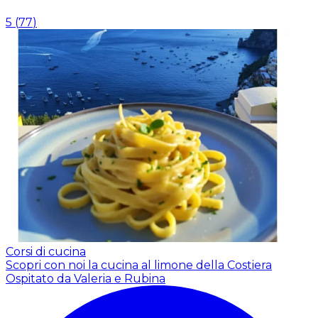
5
(
77
)
Corsi di cucina
Scopri con noi la cucina al limone della Costiera
Ospitato da Valeria e Rubina