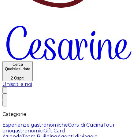
Cerca
Qualsiasi data
·
2
Ospiti
Unisciti a noi
Categorie
Esperienze gastronomiche
Corsi di Cucina
Tour
enogastronomici
Gift Card
Aziende
Team Building
Agenti di viaggio