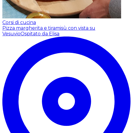
Corsi di cucina
Pizza margherita e tiramisù con vista su
Vesuvio
Ospitato da Elisa