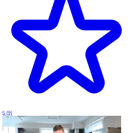
5
(
9
)