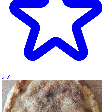
5
(
8
)