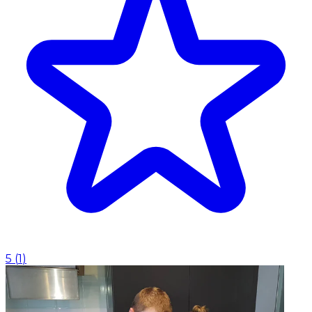
5
(
1
)