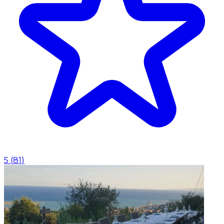
5
(
81
)