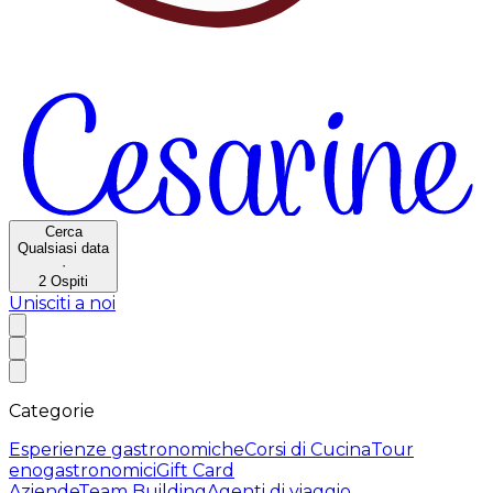
Cerca
Qualsiasi data
·
2
Ospiti
Unisciti a noi
Categorie
Esperienze gastronomiche
Corsi di Cucina
Tour
enogastronomici
Gift Card
Aziende
Team Building
Agenti di viaggio