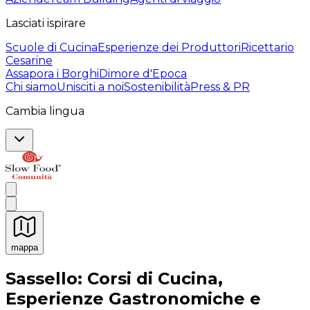
Lasciati ispirare
Scuole di Cucina
Esperienze dei Produttori
Ricettario
Cesarine
Assapora i Borghi
Dimore d'Epoca
Chi siamo
Unisciti a noi
Sostenibilità
Press & PR
Cambia lingua
mappa
Esperienze culinarie indimenticabili: Esperienze gastro
Sassello: Corsi di Cucina,
Esperienze Gastronomiche e