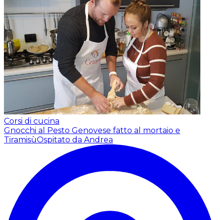
Corsi di cucina
Gnocchi al Pesto Genovese fatto al mortaio e
Tiramisù
Ospitato da Andrea