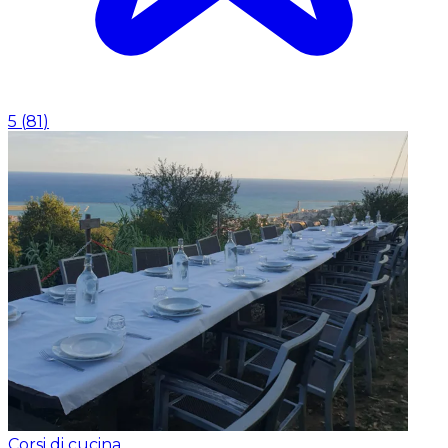
5
(
81
)
Corsi di cucina