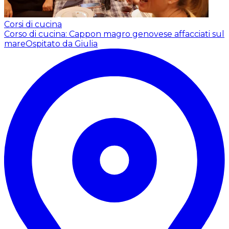
Corsi di cucina
Corso di cucina: Cappon magro genovese affacciati sul
mare
Ospitato da Giulia