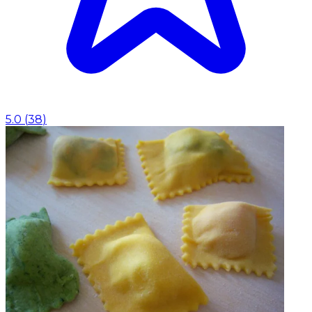
5.0
(
38
)