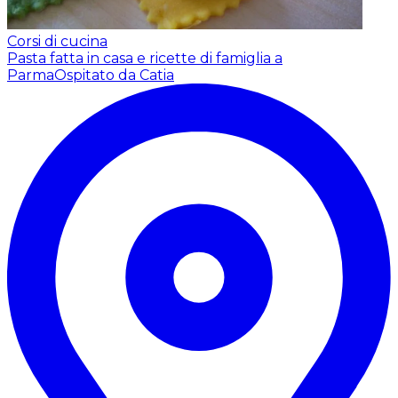
Corsi di cucina
Pasta fatta in casa e ricette di famiglia a
Parma
Ospitato da Catia