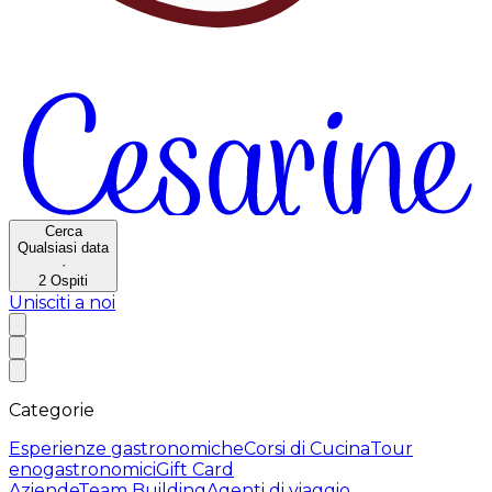
Cerca
Qualsiasi data
·
2
Ospiti
Unisciti a noi
Categorie
Esperienze gastronomiche
Corsi di Cucina
Tour
enogastronomici
Gift Card
Aziende
Team Building
Agenti di viaggio