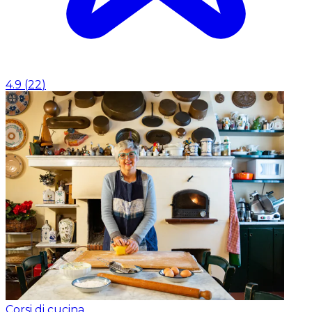
4.9
(
22
)
Corsi di cucina