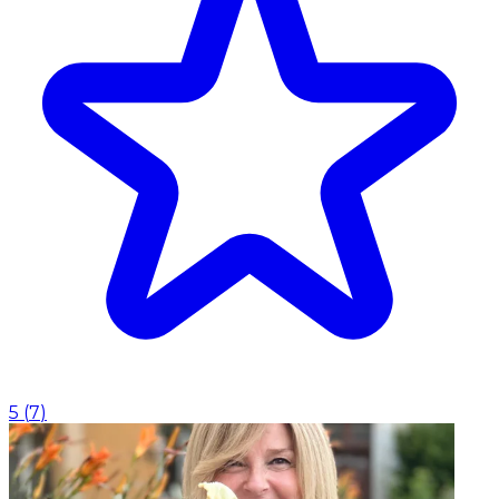
5
(
7
)