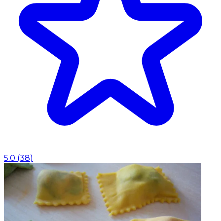
5.0
(
38
)