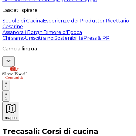
Lasciati ispirare
Scuole di Cucina
Esperienze dei Produttori
Ricettario
Cesarine
Assapora i Borghi
Dimore d'Epoca
Chi siamo
Unisciti a noi
Sostenibilità
Press & PR
Cambia lingua
1
1
mappa
Esperienze culinarie indimenticabili: Esperienze gastro
Trecasali: Corsi di cucina