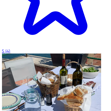
5
(
4
)