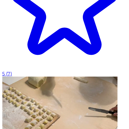
5
(
7
)