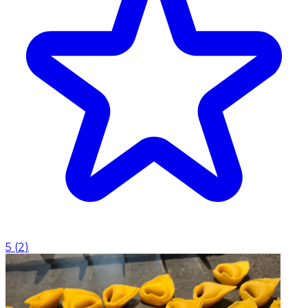
5
(
2
)