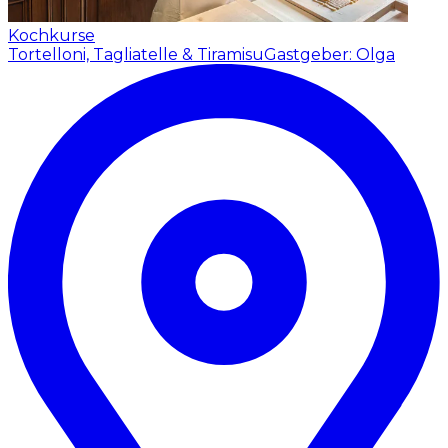
Kochkurse
Tortelloni, Tagliatelle & Tiramisu
Gastgeber: Olga