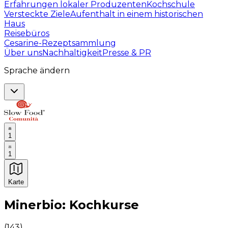
Erfahrungen lokaler Produzenten
Kochschule
Versteckte Ziele
Aufenthalt in einem historischen
Haus
Reisebüros
Cesarine-Rezeptsammlung
Über uns
Nachhaltigkeit
Presse & PR
Sprache ändern
1
1
Karte
Unvergessliche kulinarische Erlebnisse: Gastronomis
Minerbio: Kochkurse
(
143
)