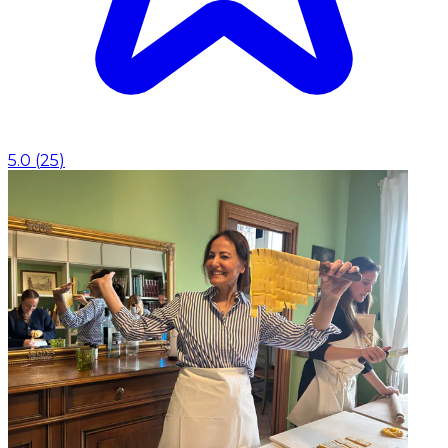
5.0
(
25
)