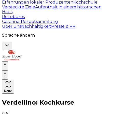
Erfahrungen lokaler Produzenten
Kochschule
Versteckte Ziele
Aufenthalt in einem historischen
Haus
Reisebüros
Cesarine-Rezeptsammlung
Über uns
Nachhaltigkeit
Presse & PR
Sprache ändern
1
1
Karte
Unvergessliche kulinarische Erlebnisse: Gastronomis
Verdellino: Kochkurse
(
26
)