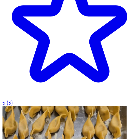
5
(
3
)