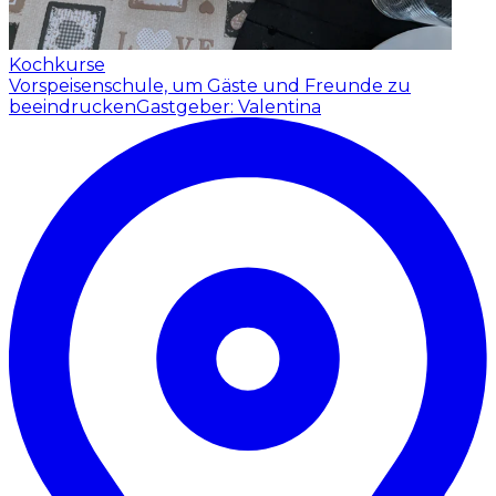
Kochkurse
Vorspeisenschule, um Gäste und Freunde zu
beeindrucken
Gastgeber: Valentina