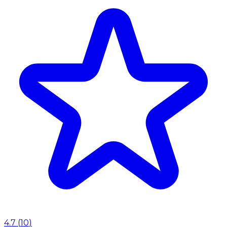
4.7
(
10
)