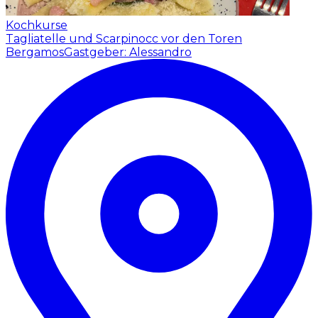
Kochkurse
Tagliatelle und Scarpinocc vor den Toren
Bergamos
Gastgeber: Alessandro