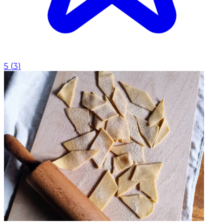
5
(
3
)