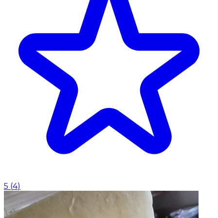
5
(
4
)