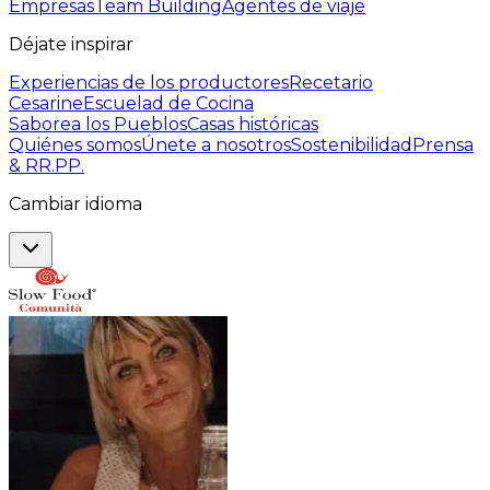
Empresas
Team Building
Agentes de viaje
Déjate inspirar
Experiencias de los productores
Recetario
Cesarine
Escuelad de Cocina
Saborea los Pueblos
Casas históricas
Quiénes somos
Únete a nosotros
Sostenibilidad
Prensa
& RR.PP.
Cambiar idioma