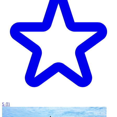
5
(
1
)