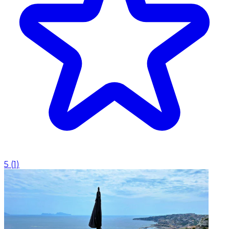
5
(
1
)