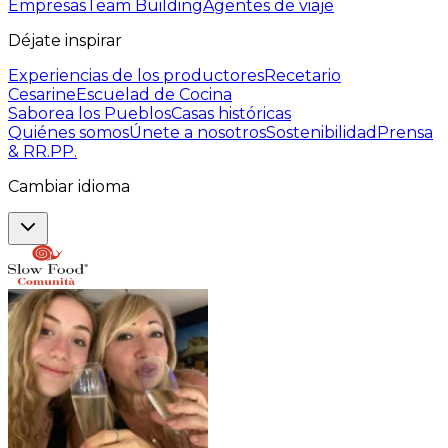
Empresas
Team Building
Agentes de viaje
Déjate inspirar
Experiencias de los productores
Recetario
Cesarine
Escuelad de Cocina
Saborea los Pueblos
Casas históricas
Quiénes somos
Únete a nosotros
Sostenibilidad
Prensa
& RR.PP.
Cambiar idioma