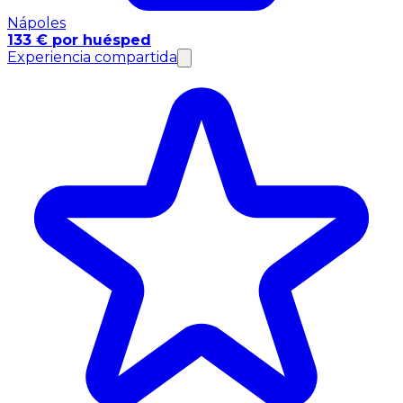
Nápoles
133 € por huésped
Experiencia compartida