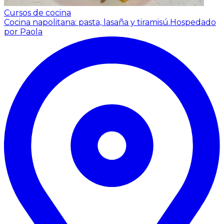
Cursos de cocina
Cocina napolitana: pasta, lasaña y tiramisú.
Hospedado
por Paola