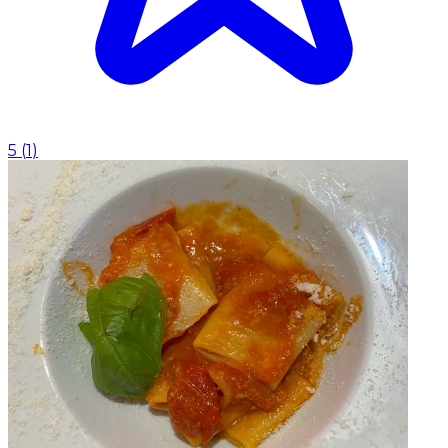
5
(
1
)