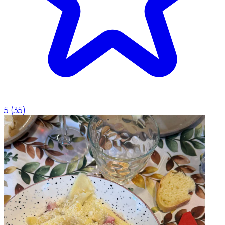
5
(
35
)