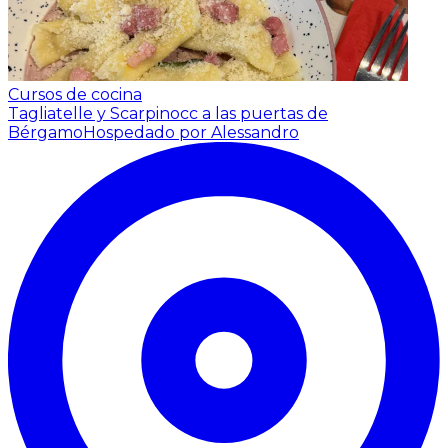
Cursos de cocina
Tagliatelle y Scarpinocc a las puertas de
Bérgamo
Hospedado por Alessandro