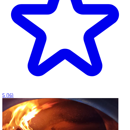
5
(
16
)