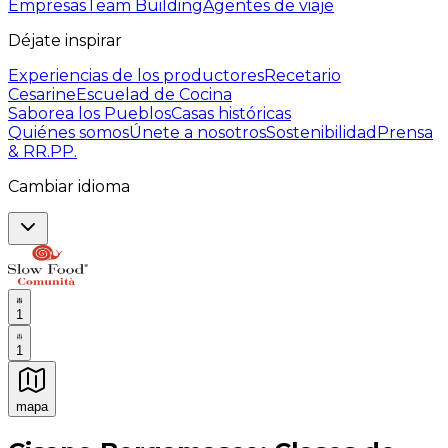
Empresas
Team Building
Agentes de viaje
Déjate inspirar
Experiencias de los productores
Recetario
Cesarine
Escuelad de Cocina
Saborea los Pueblos
Casas históricas
Quiénes somos
Únete a nosotros
Sostenibilidad
Prensa
& RR.PP.
Cambiar idioma
1
1
mapa
Experiencias culinarias inolvidables: Experiencias gast