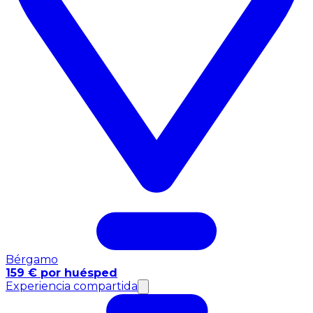
Bérgamo
159 € por huésped
Experiencia compartida