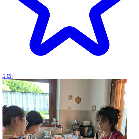
5
(
3
)