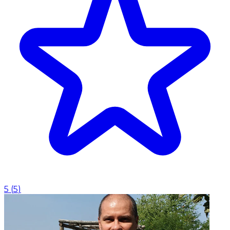
5
(
5
)