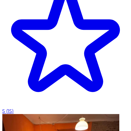
5
(
15
)