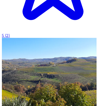
5
(
2
)