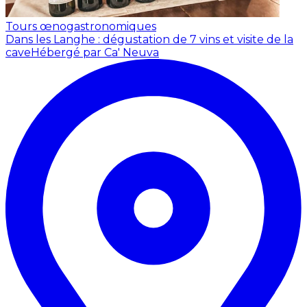
Tours œnogastronomiques
Dans les Langhe : dégustation de 7 vins et visite de la
cave
Hébergé par Ca' Neuva