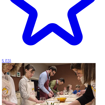
5
(
13
)