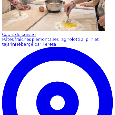
Cours de cuisine
Pâtes fraîches piémontaises : agnolotti al plin et
tajarin
Hébergé par Teresa