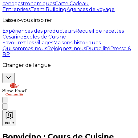
œnogastronomiques
Carte Cadeau
Entreprises
Team Building
Agences de voyage
Laissez-vous inspirer
Expériences des producteurs
Recueil de recettes
Cesarine
Ècoles de Cuisine
Savourez les villages
Maisons historiques
Qui sommes-nous
Rejoignez-nous
Durabilité
Presse &
RP
Changer de langue
carte
Expériences culinaires inoubliables : Expériences gas
Bonvicino : Cours de Cuisine,