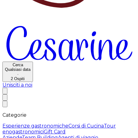
Cerca
Qualsiasi data
·
2
Ospiti
Unisciti a noi
Categorie
Esperienze gastronomiche
Corsi di Cucina
Tour
enogastronomici
Gift Card
Aziende
Team Building
Agenti di viaggio