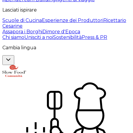
Lasciati ispirare
Scuole di Cucina
Esperienze dei Produttori
Ricettario
Cesarine
Assapora i Borghi
Dimore d'Epoca
Chi siamo
Unisciti a noi
Sostenibilità
Press & PR
Cambia lingua