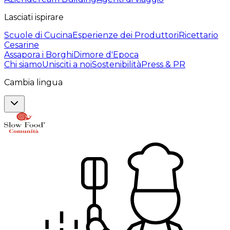
Lasciati ispirare
Scuole di Cucina
Esperienze dei Produttori
Ricettario
Cesarine
Assapora i Borghi
Dimore d'Epoca
Chi siamo
Unisciti a noi
Sostenibilità
Press & PR
Cambia lingua