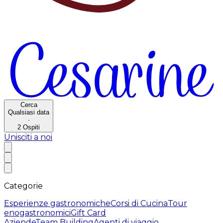
Cerca
Qualsiasi data
·
2
Ospiti
Unisciti a noi
Categorie
Esperienze gastronomiche
Corsi di Cucina
Tour
enogastronomici
Gift Card
Aziende
Team Building
Agenti di viaggio