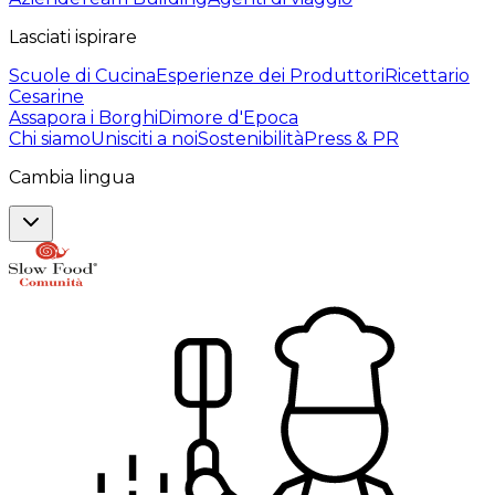
Lasciati ispirare
Scuole di Cucina
Esperienze dei Produttori
Ricettario
Cesarine
Assapora i Borghi
Dimore d'Epoca
Chi siamo
Unisciti a noi
Sostenibilità
Press & PR
Cambia lingua