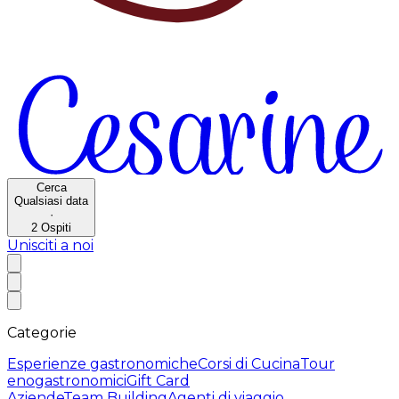
Cerca
Qualsiasi data
·
2
Ospiti
Unisciti a noi
Categorie
Esperienze gastronomiche
Corsi di Cucina
Tour
enogastronomici
Gift Card
Aziende
Team Building
Agenti di viaggio