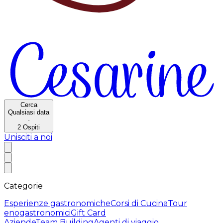
Cerca
Qualsiasi data
·
2
Ospiti
Unisciti a noi
Categorie
Esperienze gastronomiche
Corsi di Cucina
Tour
enogastronomici
Gift Card
Aziende
Team Building
Agenti di viaggio