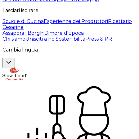
Lasciati ispirare
Scuole di Cucina
Esperienze dei Produttori
Ricettario
Cesarine
Assapora i Borghi
Dimore d'Epoca
Chi siamo
Unisciti a noi
Sostenibilità
Press & PR
Cambia lingua