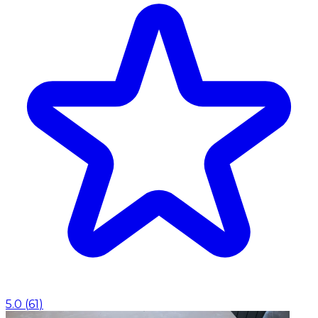
5.0
(
61
)