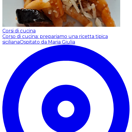
Corsi di cucina
Corso di cucina: prepariamo una ricetta tipica
siciliana
Ospitato da Maria Giulia