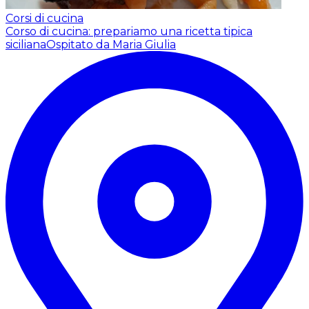
Corsi di cucina
Corso di cucina: prepariamo una ricetta tipica
siciliana
Ospitato da Maria Giulia