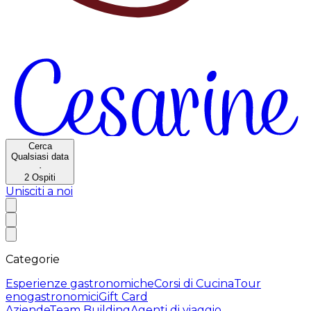
Cerca
Qualsiasi data
·
2
Ospiti
Unisciti a noi
Categorie
Esperienze gastronomiche
Corsi di Cucina
Tour
enogastronomici
Gift Card
Aziende
Team Building
Agenti di viaggio