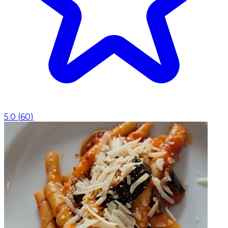
5.0
(
60
)