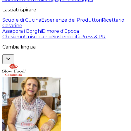
Lasciati ispirare
Scuole di Cucina
Esperienze dei Produttori
Ricettario
Cesarine
Assapora i Borghi
Dimore d'Epoca
Chi siamo
Unisciti a noi
Sostenibilità
Press & PR
Cambia lingua