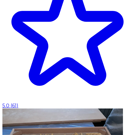
5.0
(
61
)