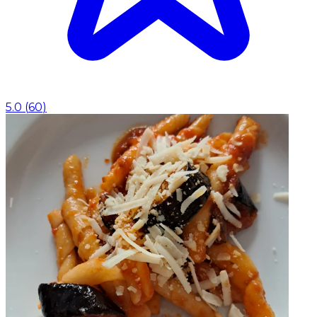
5.0
(
60
)