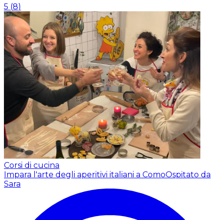
5
(
8
)
Corsi di cucina
Impara l'arte degli aperitivi italiani a Como
Ospitato da
Sara