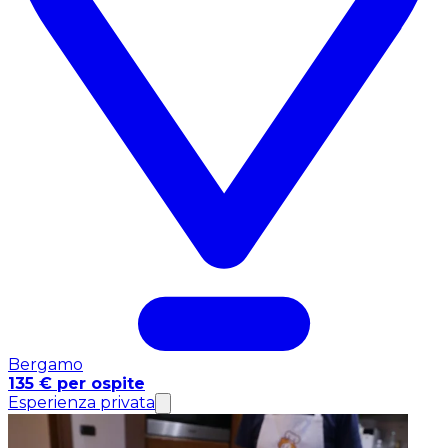
Bergamo
135 € per ospite
Esperienza privata