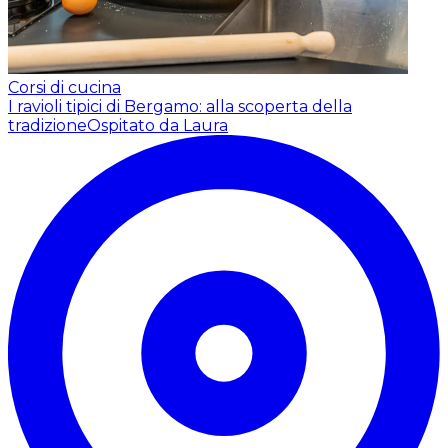
Corsi di cucina
I ravioli tipici di Bergamo: alla scoperta della
tradizione
Ospitato da Laura