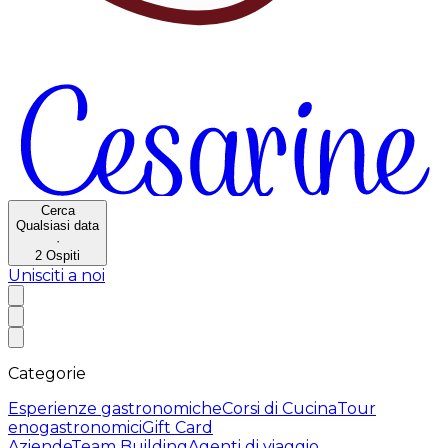
Cerca
Qualsiasi data
·
2
Ospiti
Unisciti a noi
Categorie
Esperienze gastronomiche
Corsi di Cucina
Tour
enogastronomici
Gift Card
Aziende
Team Building
Agenti di viaggio