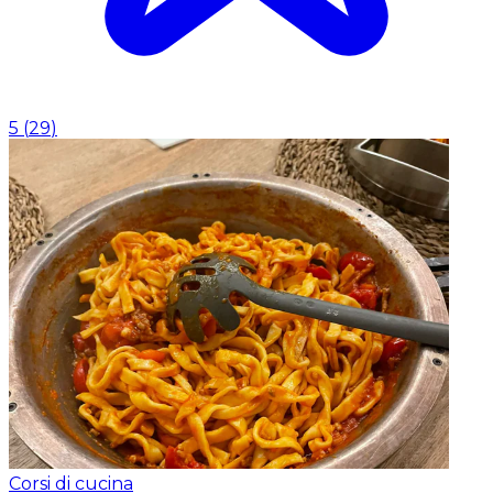
5
(
29
)
Corsi di cucina