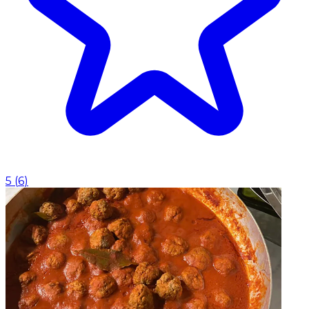
5
(
6
)