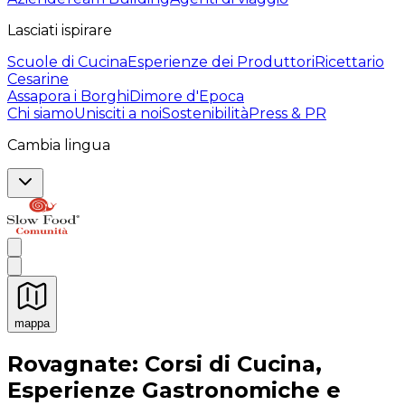
Lasciati ispirare
Scuole di Cucina
Esperienze dei Produttori
Ricettario
Cesarine
Assapora i Borghi
Dimore d'Epoca
Chi siamo
Unisciti a noi
Sostenibilità
Press & PR
Cambia lingua
mappa
Esperienze culinarie indimenticabili: Esperienze gastro
Rovagnate: Corsi di Cucina,
Esperienze Gastronomiche e