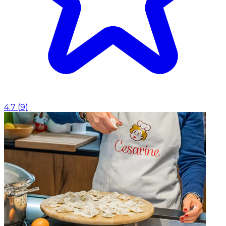
4.7
(
9
)