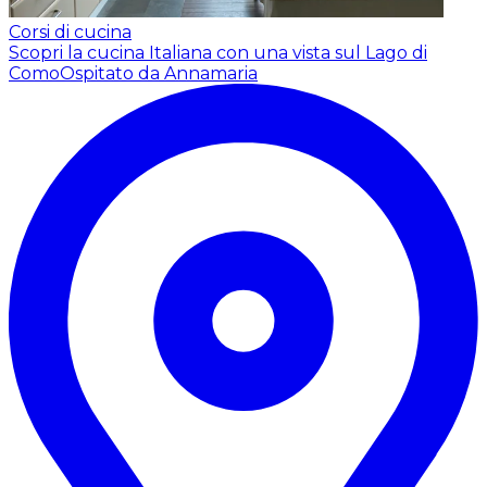
Corsi di cucina
Scopri la cucina Italiana con una vista sul Lago di
Como
Ospitato da Annamaria