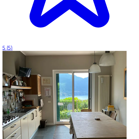
5
(
5
)