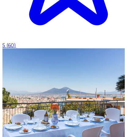
5
(
60
)