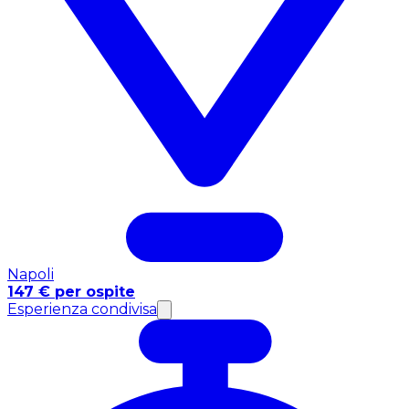
Napoli
147 € per ospite
Esperienza condivisa