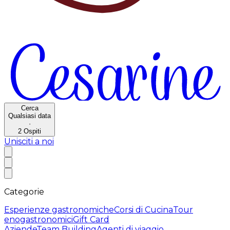
Cerca
Qualsiasi data
·
2
Ospiti
Unisciti a noi
Categorie
Esperienze gastronomiche
Corsi di Cucina
Tour
enogastronomici
Gift Card
Aziende
Team Building
Agenti di viaggio