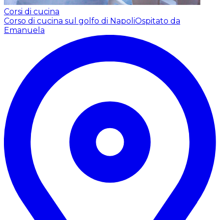
Corsi di cucina
Corso di cucina sul golfo di Napoli
Ospitato da
Emanuela