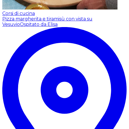
Corsi di cucina
Pizza margherita e tiramisù con vista su
Vesuvio
Ospitato da Elisa