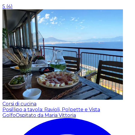
5
(
4
)
Corsi di cucina
Posillipo a tavola: Ravioli, Polpette e Vista
Golfo
Ospitato da Maria Vittoria