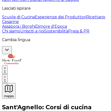
Lasciati ispirare
Scuole di Cucina
Esperienze dei Produttori
Ricettario
Cesarine
Assapora i Borghi
Dimore d'Epoca
Chi siamo
Unisciti a noi
Sostenibilità
Press & PR
Cambia lingua
1
1
mappa
Esperienze culinarie indimenticabili: Esperienze gastro
Sant'Agnello: Corsi di cucina