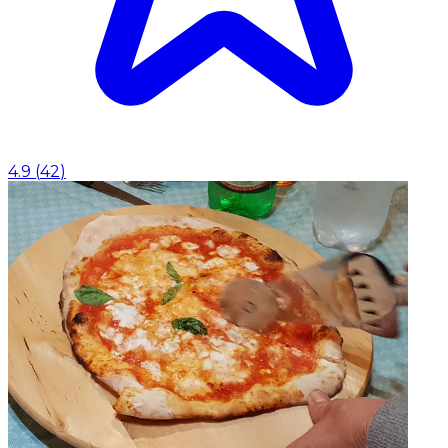
4.9
(
42
)