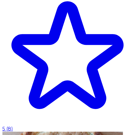
5
(
8
)