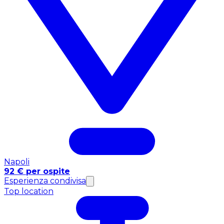
Napoli
92 € per ospite
Esperienza condivisa
Top location