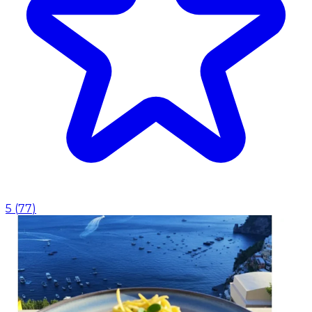
5
(
77
)