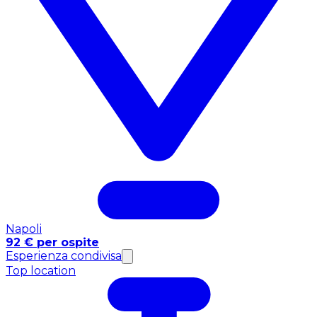
Napoli
92 € per ospite
Esperienza condivisa
Top location