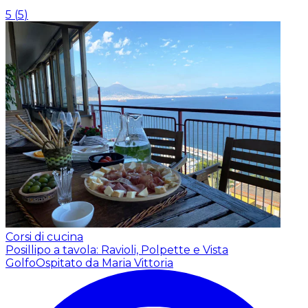
5
(
5
)
Corsi di cucina
Posillipo a tavola: Ravioli, Polpette e Vista
Golfo
Ospitato da Maria Vittoria