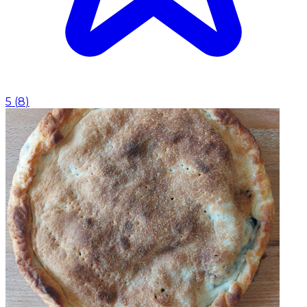
5
(
8
)