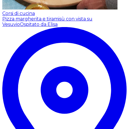
Corsi di cucina
Pizza margherita e tiramisù con vista su
Vesuvio
Ospitato da Elisa