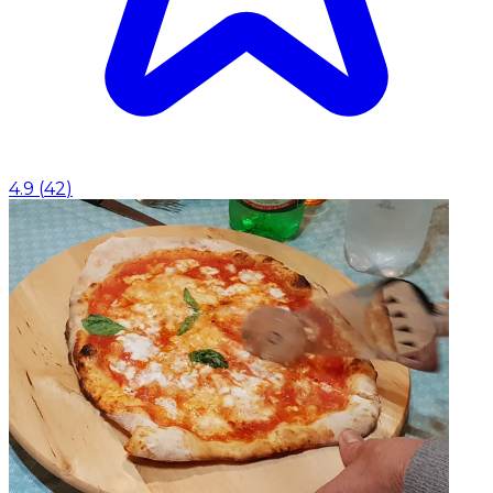
4.9
(
42
)