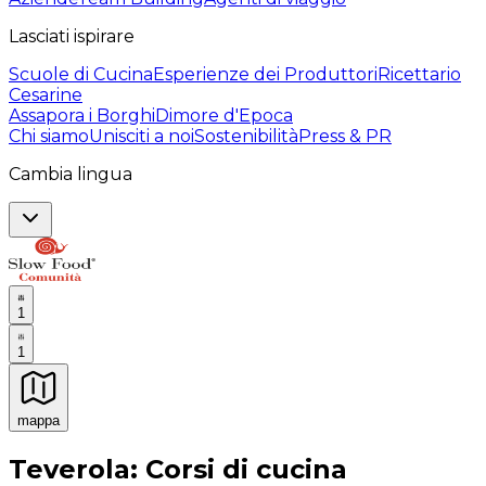
Lasciati ispirare
Scuole di Cucina
Esperienze dei Produttori
Ricettario
Cesarine
Assapora i Borghi
Dimore d'Epoca
Chi siamo
Unisciti a noi
Sostenibilità
Press & PR
Cambia lingua
1
1
mappa
Esperienze culinarie indimenticabili: Esperienze gastro
Teverola: Corsi di cucina