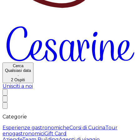
Cerca
Qualsiasi data
·
2
Ospiti
Unisciti a noi
Categorie
Esperienze gastronomiche
Corsi di Cucina
Tour
enogastronomici
Gift Card
Aziende
Team Building
Agenti di viaggio