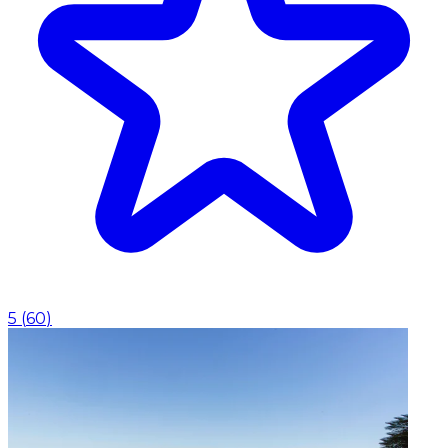
5
(
60
)