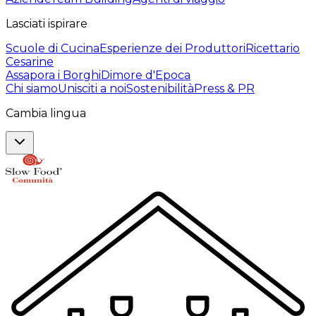
Lasciati ispirare
Scuole di Cucina
Esperienze dei Produttori
Ricettario
Cesarine
Assapora i Borghi
Dimore d'Epoca
Chi siamo
Unisciti a noi
Sostenibilità
Press & PR
Cambia lingua