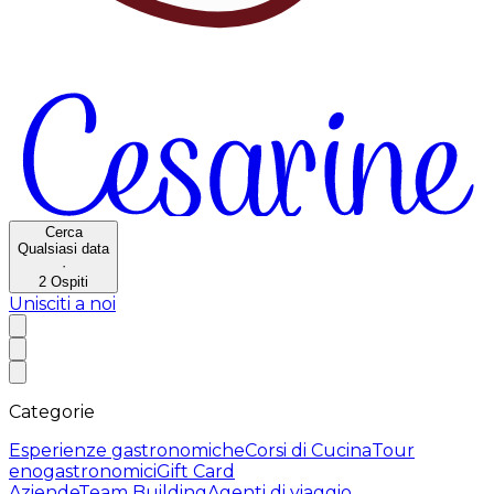
Cerca
Qualsiasi data
·
2
Ospiti
Unisciti a noi
Categorie
Esperienze gastronomiche
Corsi di Cucina
Tour
enogastronomici
Gift Card
Aziende
Team Building
Agenti di viaggio