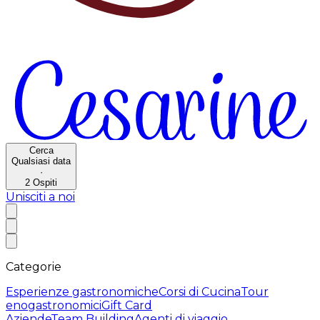
Cerca
Qualsiasi data
·
2
Ospiti
Unisciti a noi
Categorie
Esperienze gastronomiche
Corsi di Cucina
Tour
enogastronomici
Gift Card
Aziende
Team Building
Agenti di viaggio