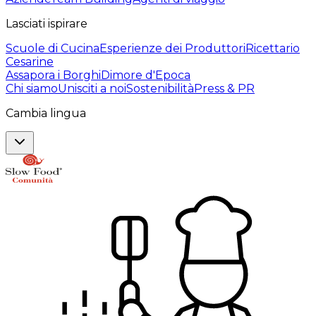
Lasciati ispirare
Scuole di Cucina
Esperienze dei Produttori
Ricettario
Cesarine
Assapora i Borghi
Dimore d'Epoca
Chi siamo
Unisciti a noi
Sostenibilità
Press & PR
Cambia lingua