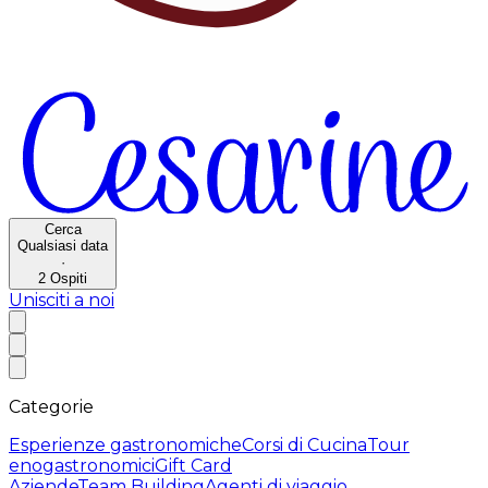
Cerca
Qualsiasi data
·
2
Ospiti
Unisciti a noi
Categorie
Esperienze gastronomiche
Corsi di Cucina
Tour
enogastronomici
Gift Card
Aziende
Team Building
Agenti di viaggio