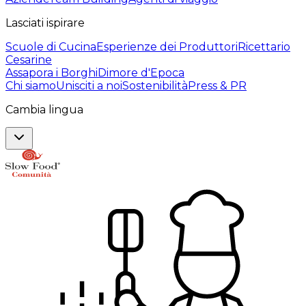
Lasciati ispirare
Scuole di Cucina
Esperienze dei Produttori
Ricettario
Cesarine
Assapora i Borghi
Dimore d'Epoca
Chi siamo
Unisciti a noi
Sostenibilità
Press & PR
Cambia lingua