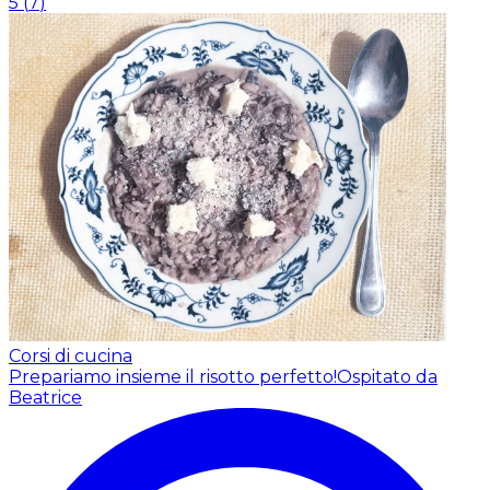
5
(
7
)
Corsi di cucina
Prepariamo insieme il risotto perfetto!
Ospitato da
Beatrice