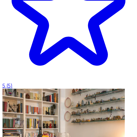
5
(
5
)