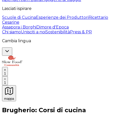
Lasciati ispirare
Scuole di Cucina
Esperienze dei Produttori
Ricettario
Cesarine
Assapora i Borghi
Dimore d'Epoca
Chi siamo
Unisciti a noi
Sostenibilità
Press & PR
Cambia lingua
1
1
mappa
Esperienze culinarie indimenticabili: Esperienze gastro
Brugherio: Corsi di cucina