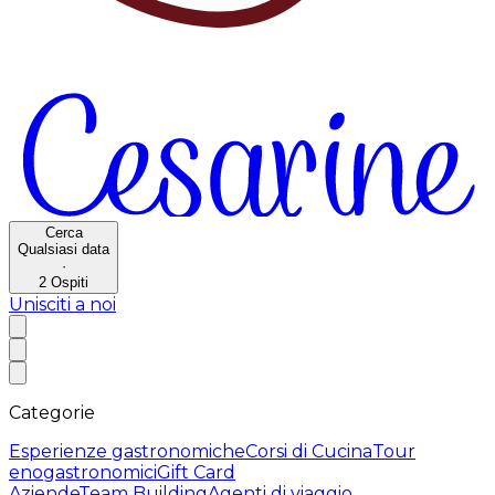
Cerca
Qualsiasi data
·
2
Ospiti
Unisciti a noi
Categorie
Esperienze gastronomiche
Corsi di Cucina
Tour
enogastronomici
Gift Card
Aziende
Team Building
Agenti di viaggio