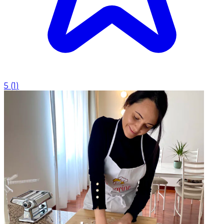
5
(
1
)