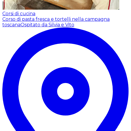
Corsi di cucina
Corso di pasta fresca e tortelli nella campagna
toscana
Ospitato da Silvia e Vito