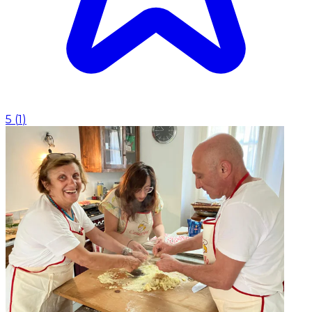
5
(
1
)