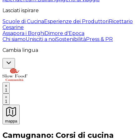
Lasciati ispirare
Scuole di Cucina
Esperienze dei Produttori
Ricettario
Cesarine
Assapora i Borghi
Dimore d'Epoca
Chi siamo
Unisciti a noi
Sostenibilità
Press & PR
Cambia lingua
1
1
mappa
Esperienze culinarie indimenticabili: Esperienze gastro
Camugnano: Corsi di cucina