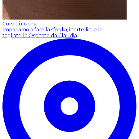
Corsi di cucina
Impariamo a fare la sfoglia, i tortellini e le
tagliatelle!
Ospitato da Claudia