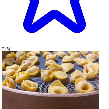
5
(
3
)