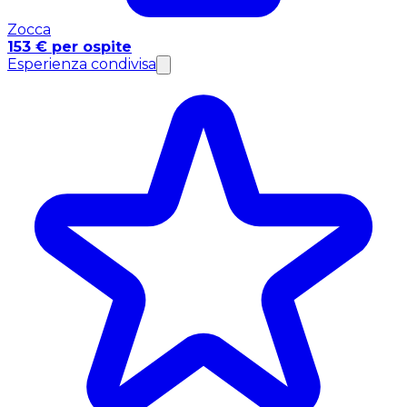
Zocca
153 € per ospite
Esperienza condivisa