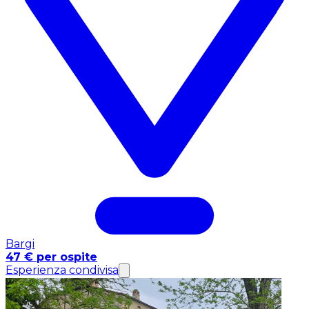
Bargi
47 € per ospite
Esperienza condivisa