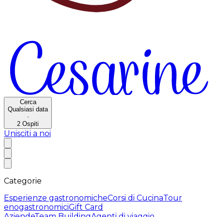
Cerca
Qualsiasi data
·
2
Ospiti
Unisciti a noi
Categorie
Esperienze gastronomiche
Corsi di Cucina
Tour
enogastronomici
Gift Card
Aziende
Team Building
Agenti di viaggio