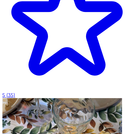
5
(
35
)