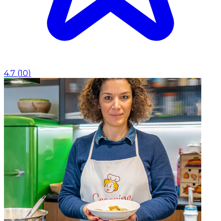
4.7
(
10
)