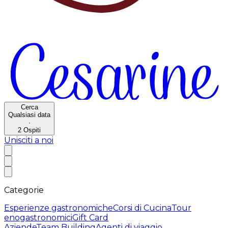
Cerca
Qualsiasi data
·
2
Ospiti
Unisciti a noi
Categorie
Esperienze gastronomiche
Corsi di Cucina
Tour
enogastronomici
Gift Card
Aziende
Team Building
Agenti di viaggio