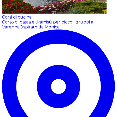
Corsi di cucina
Corso di pasta e tiramisù per piccoli gruppi a
Varenna
Ospitato da Monica