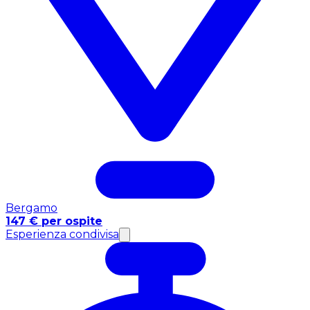
Bergamo
147 € per ospite
Esperienza condivisa