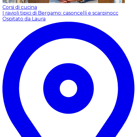
Corsi di cucina
I ravioli tipici di Bergamo: casoncelli e scarpinocc
Ospitato da Laura