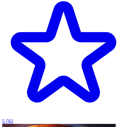
5
(
16
)