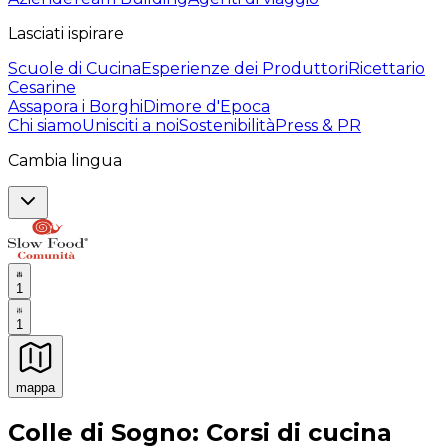
Lasciati ispirare
Scuole di Cucina
Esperienze dei Produttori
Ricettario
Cesarine
Assapora i Borghi
Dimore d'Epoca
Chi siamo
Unisciti a noi
Sostenibilità
Press & PR
Cambia lingua
1
1
mappa
Esperienze culinarie indimenticabili: Esperienze gastro
Colle di Sogno: Corsi di cucina