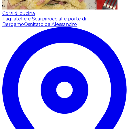
Corsi di cucina
Tagliatelle e Scarpinocc alle porte di
Bergamo
Ospitato da Alessandro