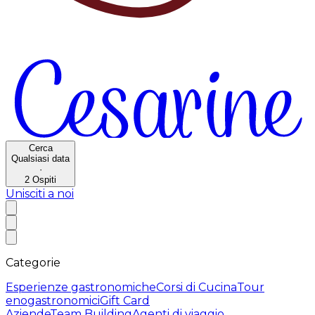
Cerca
Qualsiasi data
·
2
Ospiti
Unisciti a noi
Categorie
Esperienze gastronomiche
Corsi di Cucina
Tour
enogastronomici
Gift Card
Aziende
Team Building
Agenti di viaggio