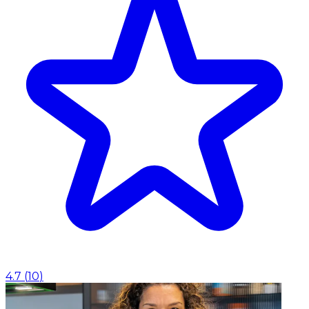
4.7
(
10
)