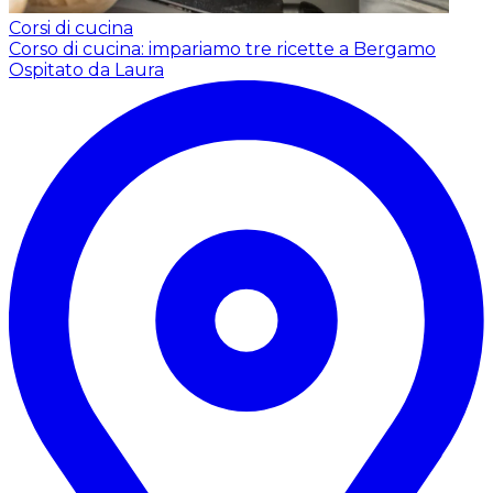
Corsi di cucina
Corso di cucina: impariamo tre ricette a Bergamo
Ospitato da Laura