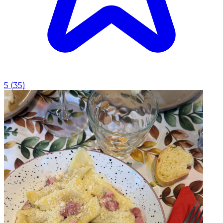
5
(
35
)