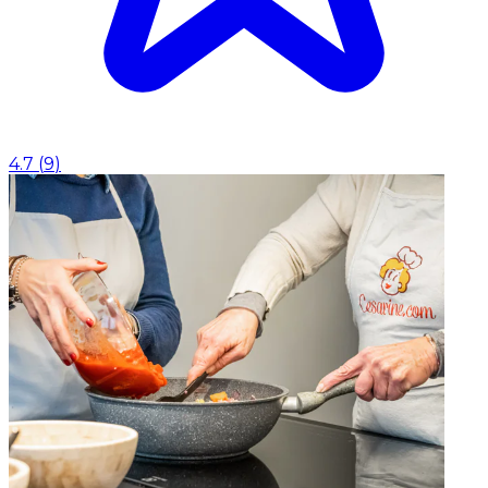
4.7
(
9
)