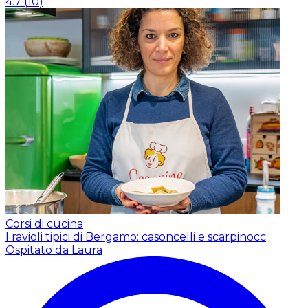
4.7
(
10
)
Corsi di cucina
I ravioli tipici di Bergamo: casoncelli e scarpinocc
Ospitato da Laura