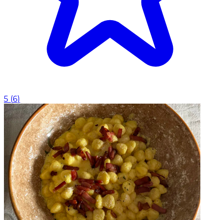
5
(
6
)