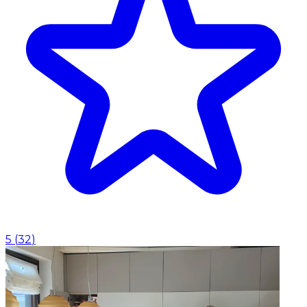
5
(
32
)