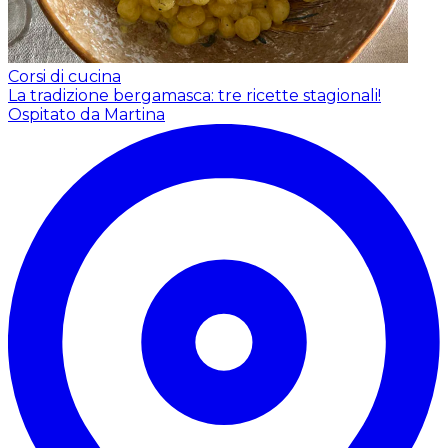
Corsi di cucina
La tradizione bergamasca: tre ricette stagionali!
Ospitato da Martina