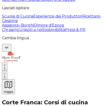
Lasciati ispirare
Scuole di Cucina
Esperienze dei Produttori
Ricettario
Cesarine
Assapora i Borghi
Dimore d'Epoca
Chi siamo
Unisciti a noi
Sostenibilità
Press & PR
Cambia lingua
1
1
mappa
Esperienze culinarie indimenticabili: Esperienze gastro
Corte Franca: Corsi di cucina