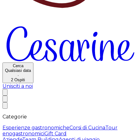
Cerca
Qualsiasi data
·
2
Ospiti
Unisciti a noi
Categorie
Esperienze gastronomiche
Corsi di Cucina
Tour
enogastronomici
Gift Card
Aziende
Team Building
Agenti di viaggio