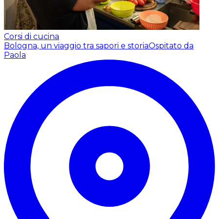
Corsi di cucina
Bologna, un viaggio tra sapori e storia
Ospitato da
Paola