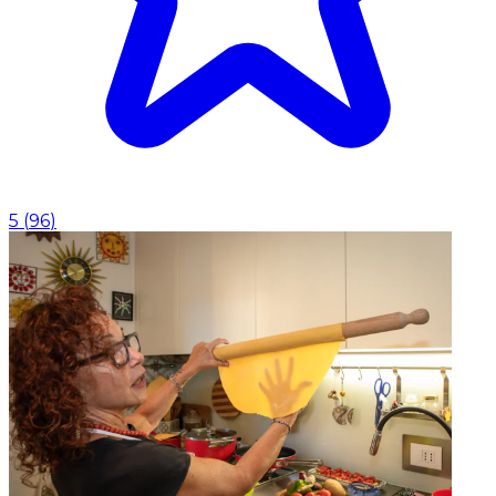
5
(
96
)