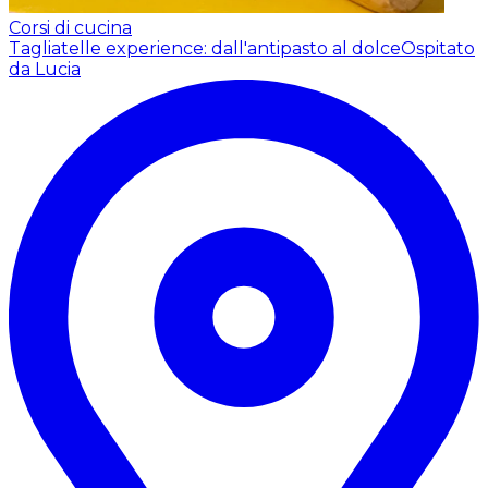
Corsi di cucina
Tagliatelle experience: dall'antipasto al dolce
Ospitato
da Lucia