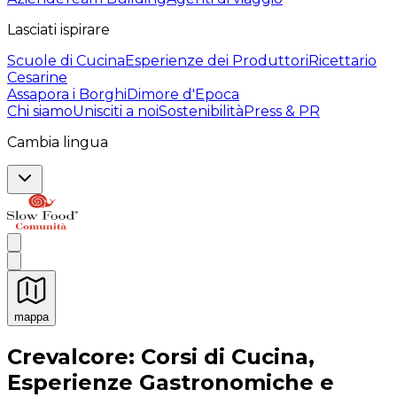
Lasciati ispirare
Scuole di Cucina
Esperienze dei Produttori
Ricettario
Cesarine
Assapora i Borghi
Dimore d'Epoca
Chi siamo
Unisciti a noi
Sostenibilità
Press & PR
Cambia lingua
mappa
Esperienze culinarie indimenticabili: Esperienze gastro
Crevalcore: Corsi di Cucina,
Esperienze Gastronomiche e