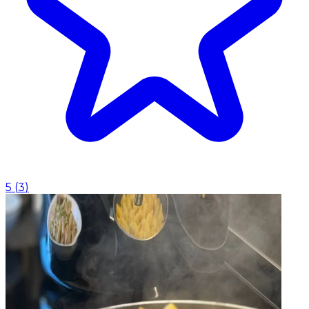
5
(
3
)