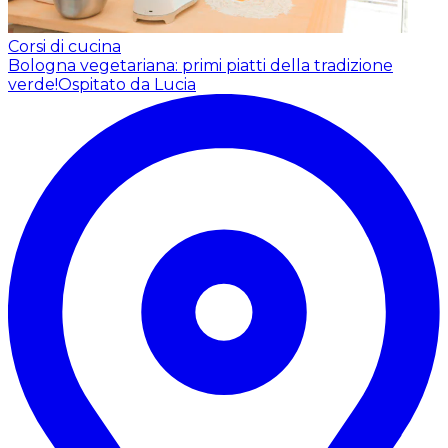
Corsi di cucina
Bologna vegetariana: primi piatti della tradizione
verde!
Ospitato da Lucia