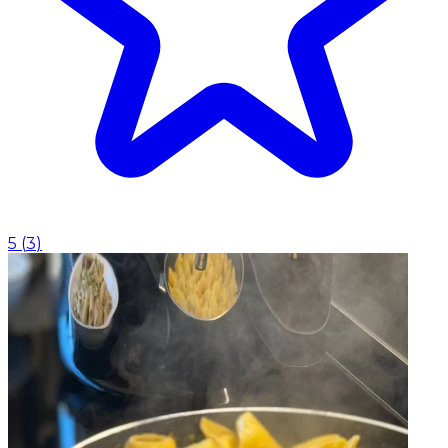
5
(
3
)