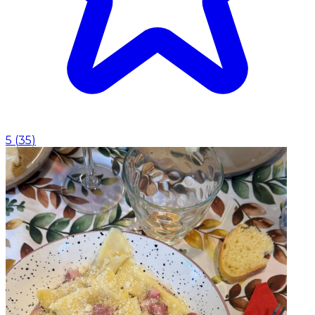
5
(
35
)