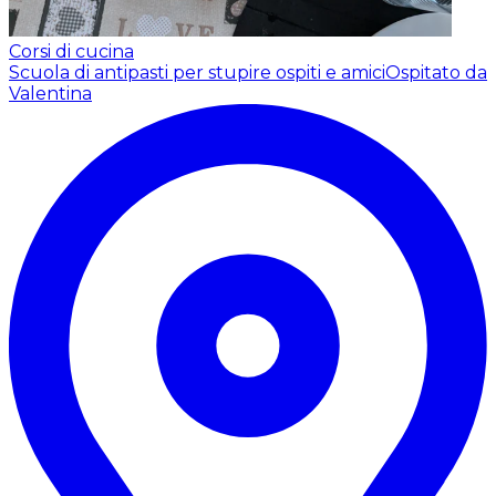
Corsi di cucina
Scuola di antipasti per stupire ospiti e amici
Ospitato da
Valentina