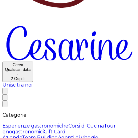
Cerca
Qualsiasi data
·
2
Ospiti
Unisciti a noi
Categorie
Esperienze gastronomiche
Corsi di Cucina
Tour
enogastronomici
Gift Card
Aziende
Team Building
Agenti di viaggio