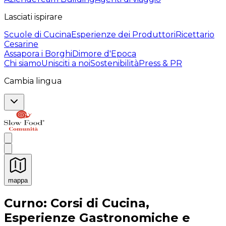
Lasciati ispirare
Scuole di Cucina
Esperienze dei Produttori
Ricettario
Cesarine
Assapora i Borghi
Dimore d'Epoca
Chi siamo
Unisciti a noi
Sostenibilità
Press & PR
Cambia lingua
mappa
Esperienze culinarie indimenticabili: Esperienze gastro
Curno: Corsi di Cucina,
Esperienze Gastronomiche e