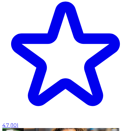
4.7
(
10
)