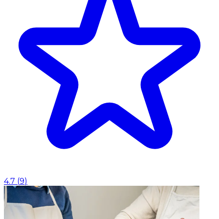
4.7
(
9
)