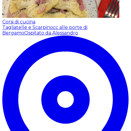
Corsi di cucina
Tagliatelle e Scarpinocc alle porte di
Bergamo
Ospitato da Alessandro