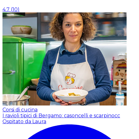
4.7
(
10
)
Corsi di cucina
I ravioli tipici di Bergamo: casoncelli e scarpinocc
Ospitato da Laura