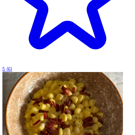
5
(
6
)