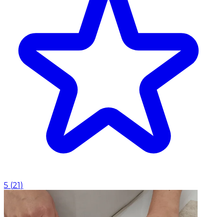
5
(
21
)