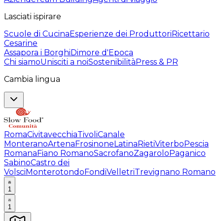
Lasciati ispirare
Scuole di Cucina
Esperienze dei Produttori
Ricettario
Cesarine
Assapora i Borghi
Dimore d'Epoca
Chi siamo
Unisciti a noi
Sostenibilità
Press & PR
Cambia lingua
Roma
Civitavecchia
Tivoli
Canale
Monterano
Artena
Frosinone
Latina
Rieti
Viterbo
Pescia
Romana
Fiano Romano
Sacrofano
Zagarolo
Paganico
Sabino
Castro dei
Volsci
Monterotondo
Fondi
Velletri
Trevignano Romano
1
1