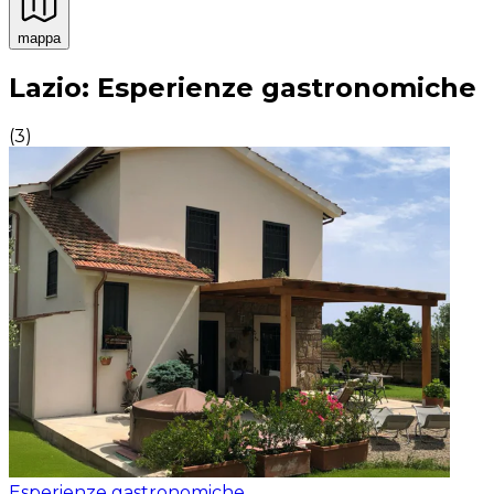
mappa
Esperienze culinarie indimenticabili: Esperienze gastro
Lazio: Esperienze gastronomiche
(
3
)
Esperienze gastronomiche