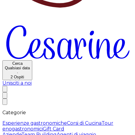
Cerca
Qualsiasi data
·
2
Ospiti
Unisciti a noi
Categorie
Esperienze gastronomiche
Corsi di Cucina
Tour
enogastronomici
Gift Card
Aziende
Team Building
Agenti di viaggio