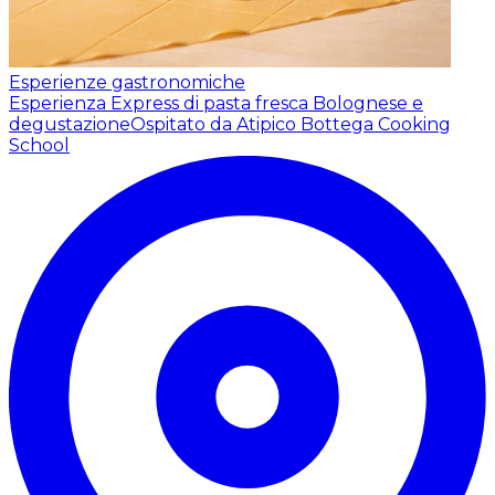
Esperienze gastronomiche
Esperienza Express di pasta fresca Bolognese e
degustazione
Ospitato da Atipico Bottega Cooking
School