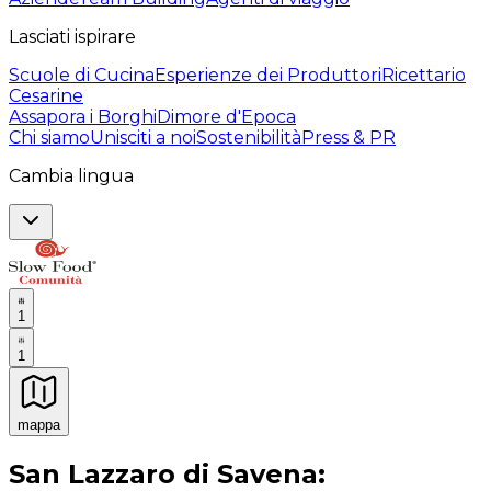
Lasciati ispirare
Scuole di Cucina
Esperienze dei Produttori
Ricettario
Cesarine
Assapora i Borghi
Dimore d'Epoca
Chi siamo
Unisciti a noi
Sostenibilità
Press & PR
Cambia lingua
1
1
mappa
Esperienze culinarie indimenticabili: Esperienze gastro
San Lazzaro di Savena: