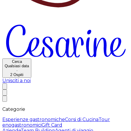
Cerca
Qualsiasi data
·
2
Ospiti
Unisciti a noi
Categorie
Esperienze gastronomiche
Corsi di Cucina
Tour
enogastronomici
Gift Card
Aziende
Team Building
Agenti di viaggio