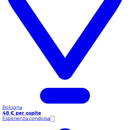
Bologna
48 € per ospite
Esperienza condivisa