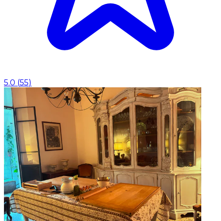
5.0
(
55
)