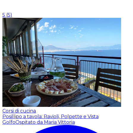
5
(
5
)
Corsi di cucina
Posillipo a tavola: Ravioli, Polpette e Vista
Golfo
Ospitato da Maria Vittoria