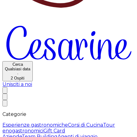
Cerca
Qualsiasi data
·
2
Ospiti
Unisciti a noi
Categorie
Esperienze gastronomiche
Corsi di Cucina
Tour
enogastronomici
Gift Card
Aziende
Team Building
Agenti di viaggio