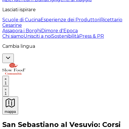
Lasciati ispirare
Scuole di Cucina
Esperienze dei Produttori
Ricettario
Cesarine
Assapora i Borghi
Dimore d'Epoca
Chi siamo
Unisciti a noi
Sostenibilità
Press & PR
Cambia lingua
1
1
mappa
Esperienze culinarie indimenticabili: Esperienze gastro
San Sebastiano al Vesuvio: Corsi