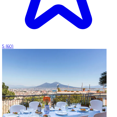
5
(
60
)