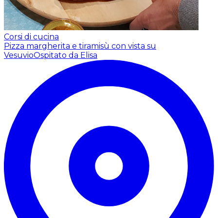
Corsi di cucina
Pizza margherita e tiramisù con vista su
Vesuvio
Ospitato da Elisa