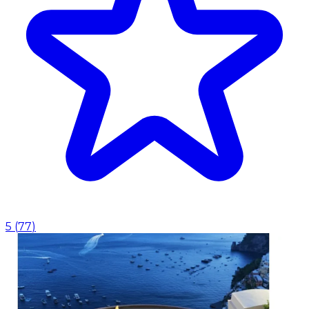
5
(
77
)