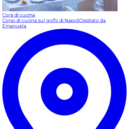
Corsi di cucina
Corso di cucina sul golfo di Napoli
Ospitato da
Emanuela