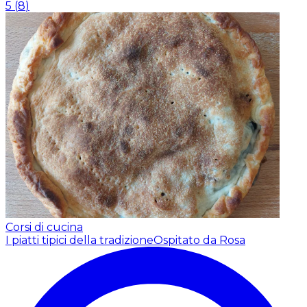
5
(
8
)
Corsi di cucina
I piatti tipici della tradizione
Ospitato da Rosa