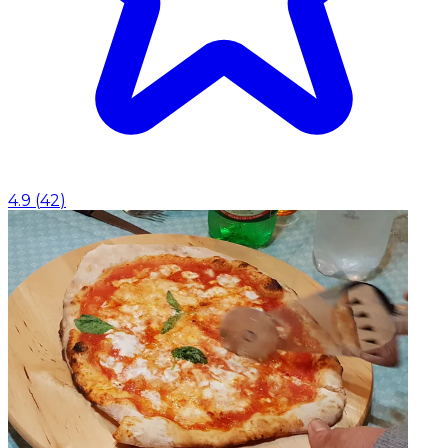
4.9
(
42
)