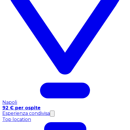
Napoli
92 € per ospite
Esperienza condivisa
Top location