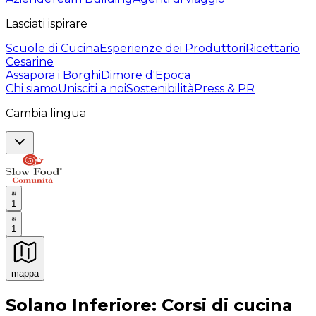
Lasciati ispirare
Scuole di Cucina
Esperienze dei Produttori
Ricettario
Cesarine
Assapora i Borghi
Dimore d'Epoca
Chi siamo
Unisciti a noi
Sostenibilità
Press & PR
Cambia lingua
1
1
mappa
Esperienze culinarie indimenticabili: Esperienze gastro
Solano Inferiore: Corsi di cucina