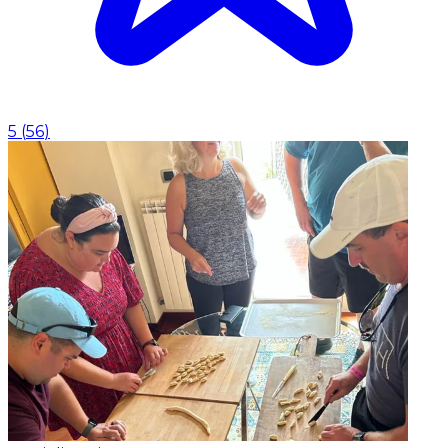
5
(
56
)