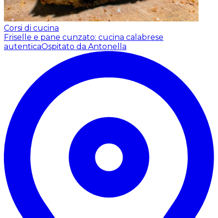
Corsi di cucina
Friselle e pane cunzato: cucina calabrese
autentica
Ospitato da Antonella