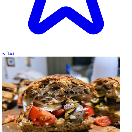
5
(
14
)