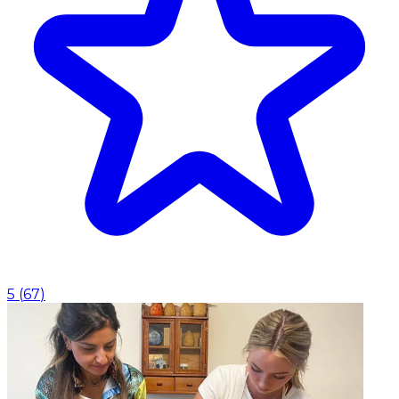
5
(
67
)