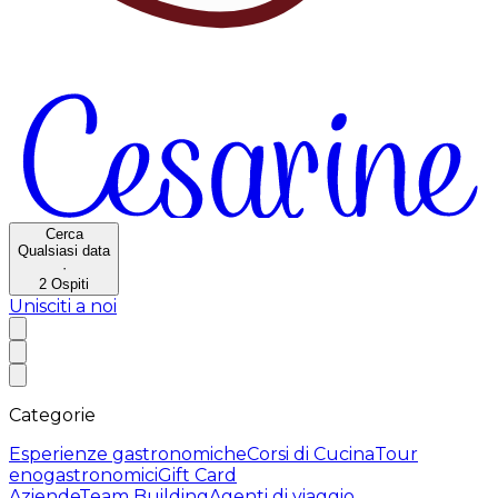
Cerca
Qualsiasi data
·
2
Ospiti
Unisciti a noi
Categorie
Esperienze gastronomiche
Corsi di Cucina
Tour
enogastronomici
Gift Card
Aziende
Team Building
Agenti di viaggio