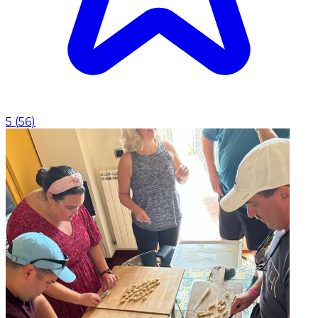
5
(
56
)