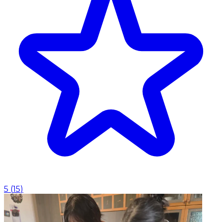
5
(
15
)