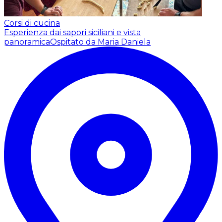
Corsi di cucina
Esperienza dai sapori siciliani e vista
panoramica
Ospitato da Maria Daniela