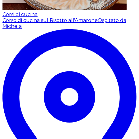
Corsi di cucina
Corso di cucina sul Risotto all'Amarone
Ospitato da
Michela