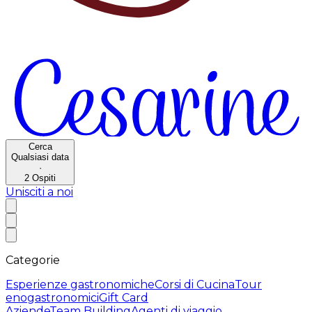
Cerca
Qualsiasi data
·
2
Ospiti
Unisciti a noi
Categorie
Esperienze gastronomiche
Corsi di Cucina
Tour
enogastronomici
Gift Card
Aziende
Team Building
Agenti di viaggio