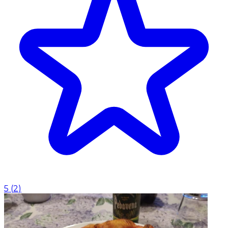
5
(
2
)