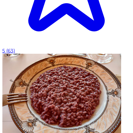
5
(
63
)