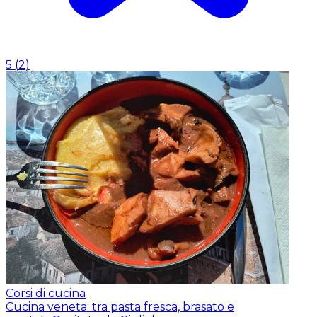
5
(
2
)
Corsi di cucina
Cucina veneta: tra pasta fresca, brasato e