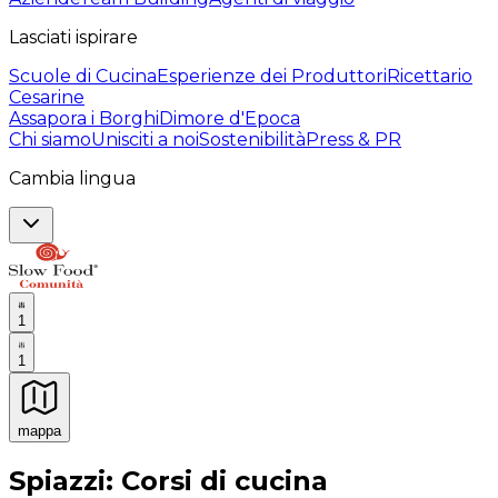
Lasciati ispirare
Scuole di Cucina
Esperienze dei Produttori
Ricettario
Cesarine
Assapora i Borghi
Dimore d'Epoca
Chi siamo
Unisciti a noi
Sostenibilità
Press & PR
Cambia lingua
1
1
mappa
Esperienze culinarie indimenticabili: Esperienze gastro
Spiazzi: Corsi di cucina