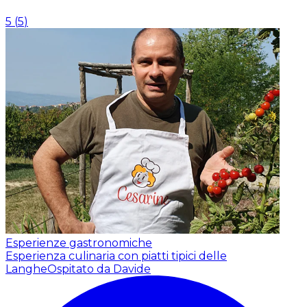
5
(
5
)
Esperienze gastronomiche
Esperienza culinaria con piatti tipici delle
Langhe
Ospitato da Davide