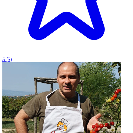
5
(
5
)