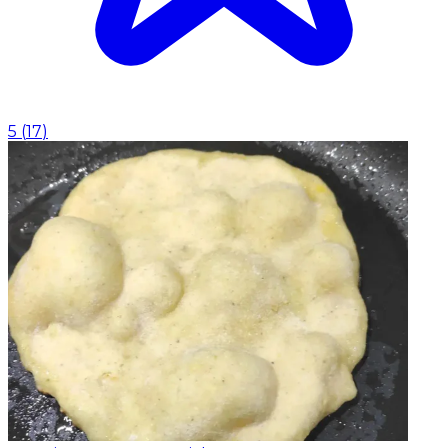
5
(
17
)