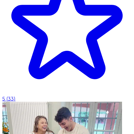
5
(
33
)