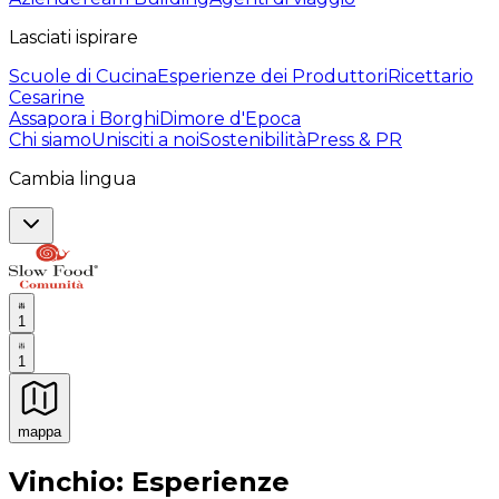
Lasciati ispirare
Scuole di Cucina
Esperienze dei Produttori
Ricettario
Cesarine
Assapora i Borghi
Dimore d'Epoca
Chi siamo
Unisciti a noi
Sostenibilità
Press & PR
Cambia lingua
1
1
mappa
Esperienze culinarie indimenticabili: Esperienze gastro
Vinchio: Esperienze