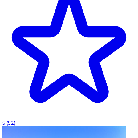
5
(
52
)