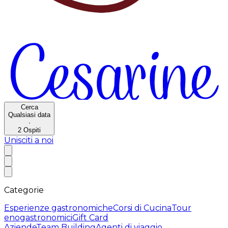
Cerca
Qualsiasi data
·
2
Ospiti
Unisciti a noi
Categorie
Esperienze gastronomiche
Corsi di Cucina
Tour
enogastronomici
Gift Card
Aziende
Team Building
Agenti di viaggio