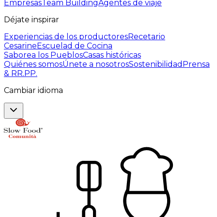
Empresas
Team Building
Agentes de viaje
Déjate inspirar
Experiencias de los productores
Recetario
Cesarine
Escuelad de Cocina
Saborea los Pueblos
Casas históricas
Quiénes somos
Únete a nosotros
Sostenibilidad
Prensa
& RR.PP.
Cambiar idioma