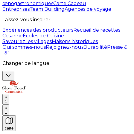
œnogastronomiques
Carte Cadeau
Entreprises
Team Building
Agences de voyage
Laissez-vous inspirer
Expériences des producteurs
Recueil de recettes
Cesarine
Ècoles de Cuisine
Savourez les villages
Maisons historiques
Qui sommes-nous
Rejoignez-nous
Durabilité
Presse &
RP
Changer de langue
1
1
carte