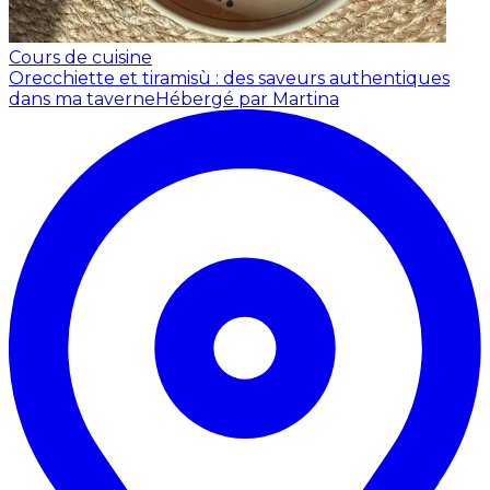
Cours de cuisine
Orecchiette et tiramisù : des saveurs authentiques
dans ma taverne
Hébergé par Martina