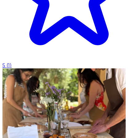
5
(
1
)