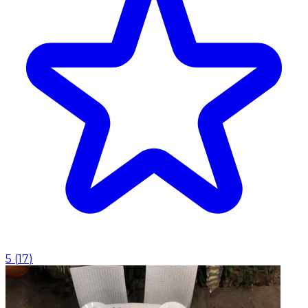
5
(
17
)