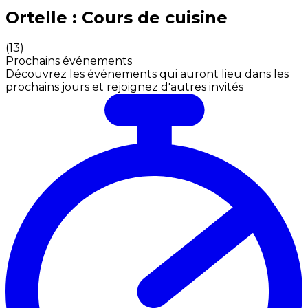
Expériences culinaires inoubliables : Expériences gas
Ortelle : Cours de cuisine
(
13
)
Prochains événements
Découvrez les événements qui auront lieu dans les
prochains jours et rejoignez d'autres invités