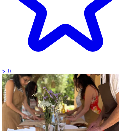
5
(
1
)