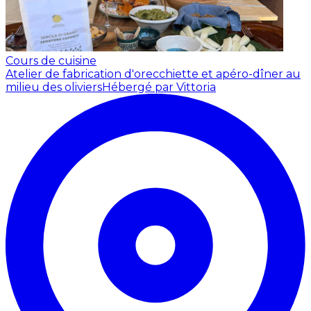
Cours de cuisine
Atelier de fabrication d'orecchiette et apéro-dîner au
milieu des oliviers
Hébergé par Vittoria