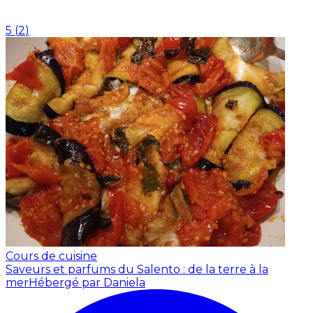
5
(
2
)
Cours de cuisine
Saveurs et parfums du Salento : de la terre à la
mer
Hébergé par Daniela