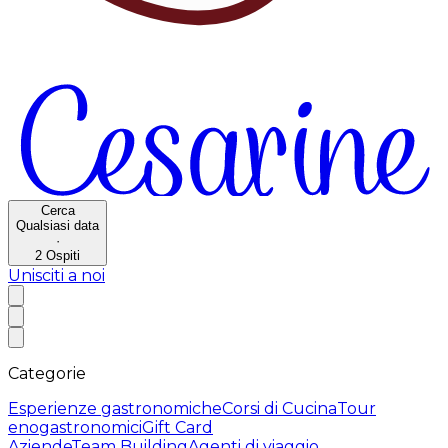
Cerca
Qualsiasi data
·
2
Ospiti
Unisciti a noi
Categorie
Esperienze gastronomiche
Corsi di Cucina
Tour
enogastronomici
Gift Card
Aziende
Team Building
Agenti di viaggio