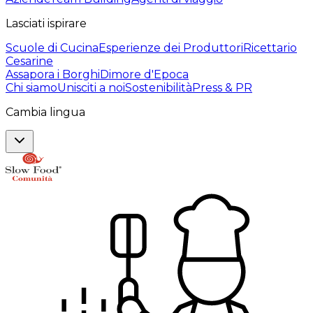
Lasciati ispirare
Scuole di Cucina
Esperienze dei Produttori
Ricettario
Cesarine
Assapora i Borghi
Dimore d'Epoca
Chi siamo
Unisciti a noi
Sostenibilità
Press & PR
Cambia lingua